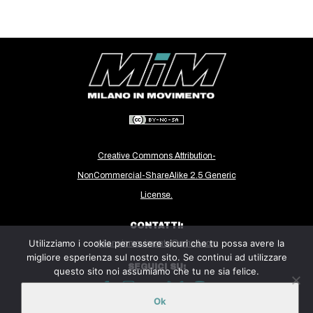
Creative Commons Attribution-
NonCommercial-ShareAlike 2.5 Generic
License.
CONTATTI:
Utilizziamo i cookie per essere sicuri che tu possa avere la
milanoinmovimento@gmail.com
migliore esperienza sul nostro sito. Se continui ad utilizzare
SEGUICI SU:
questo sito noi assumiamo che tu ne sia felice.
Ok