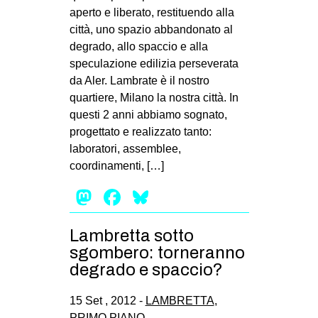
MILANO
aperto e liberato, restituendo alla
città, uno spazio abbandonato al
MOBILITAZIONI
degrado, allo spaccio e alla
SPAZI
speculazione edilizia perseverata
da Aler. Lambrate è il nostro
SPORT POPOLARE
quartiere, Milano la nostra città. In
MOVIMENTI
questi 2 anni abbiamo sognato,
progettato e realizzato tanto:
AMBIENTE
laboratori, assemblee,
ANTIFASCISMO
coordinamenti, […]
DIRITTO ALL’ABITARE
Mastodon
Facebook
Bluesky
GENERI
MIGRAZIONI
Lambretta sotto
sgombero: torneranno
PRECARIATO
degrado e spaccio?
REPRESSIONE
15 Set , 2012 -
LAMBRETTA
,
STUDENTI
PRIMO PIANO