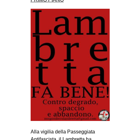
CULTURE
ARTE
CINEMA
MANIFESTI
MUSICA
RECENSIONI
INTERNAZIONALE
AFRICA
AMERICHE
ESTREMO ORIENTE
EUROPA
MEDIO ORIENTE
Alla vigilia della Passeggiata
MONDO
Antifascista, il Lambretta ha