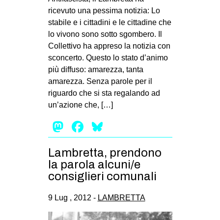
ricevuto una pessima notizia: Lo
EVENTI
stabile e i cittadini e le cittadine che
lo vivono sono sotto sgombero. Il
in
Collettivo ha appreso la notizia con
Fb
sconcerto. Questo lo stato d’animo
più diffuso: amarezza, tanta
tw
amarezza. Senza parole per il
riguardo che si sta regalando ad
bsky
un’azione che, […]
Mastodon
Facebook
Bluesky
ms
SEARCH
Lambretta, prendono
la parola alcuni/e
consiglieri comunali
9 Lug , 2012 -
LAMBRETTA