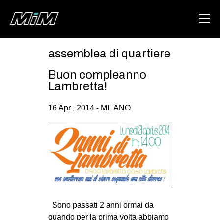
assemblea di quartiere
HOME
Buon compleanno
ABOUT
Lambretta!
AREA
16 Apr , 2014 -
MILANO
DEGENERAZIONE
GAZA FREESTYLE
CSOA LAMBRETTA
MSM
STUDENTI TSUNAMI
Sono passati 2 anni ormai da
ZAM
quando per la prima volta abbiamo