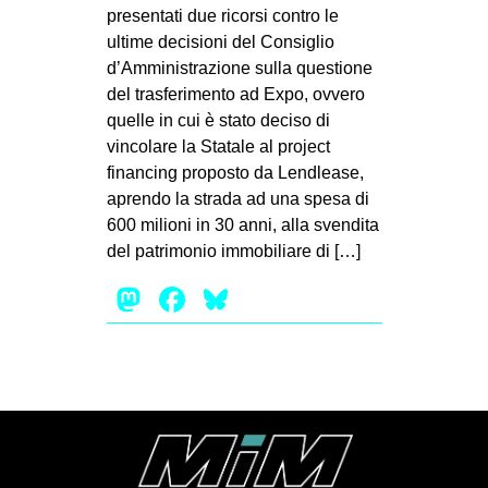
MILANO
presentati due ricorsi contro le
ultime decisioni del Consiglio
MOBILITAZIONI
d’Amministrazione sulla questione
SPAZI
del trasferimento ad Expo, ovvero
quelle in cui è stato deciso di
SPORT POPOLARE
vincolare la Statale al project
MOVIMENTI
financing proposto da Lendlease,
aprendo la strada ad una spesa di
AMBIENTE
600 milioni in 30 anni, alla svendita
ANTIFASCISMO
del patrimonio immobiliare di […]
DIRITTO ALL’ABITARE
Mastodon
Facebook
Bluesky
GENERI
MIGRAZIONI
PRECARIATO
REPRESSIONE
STUDENTI