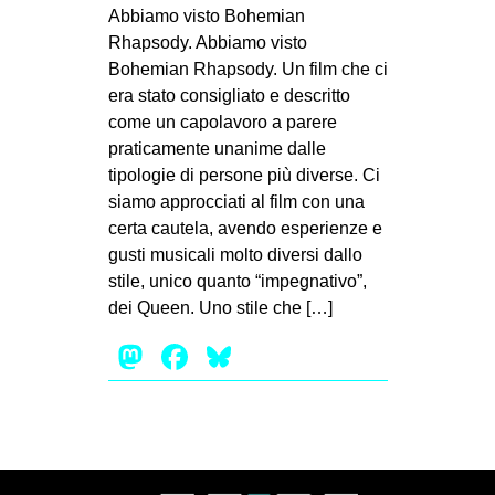
MILANO
Abbiamo visto Bohemian
Rhapsody. Abbiamo visto
MOBILITAZIONI
Bohemian Rhapsody. Un film che ci
SPAZI
era stato consigliato e descritto
come un capolavoro a parere
SPORT POPOLARE
praticamente unanime dalle
MOVIMENTI
tipologie di persone più diverse. Ci
siamo approcciati al film con una
AMBIENTE
certa cautela, avendo esperienze e
ANTIFASCISMO
gusti musicali molto diversi dallo
stile, unico quanto “impegnativo”,
DIRITTO ALL’ABITARE
dei Queen. Uno stile che […]
GENERI
Mastodon
Facebook
Bluesky
MIGRAZIONI
PRECARIATO
REPRESSIONE
STUDENTI