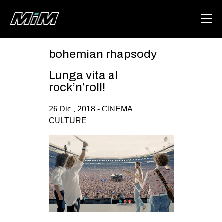
bohemian rhapsody
HOME
Lunga vita al
ABOUT
rock’n’roll!
AREA
26 Dic , 2018 -
CINEMA
,
CULTURE
DEGENERAZIONE
GAZA FREESTYLE
CSOA LAMBRETTA
MSM
STUDENTI TSUNAMI
ZAM