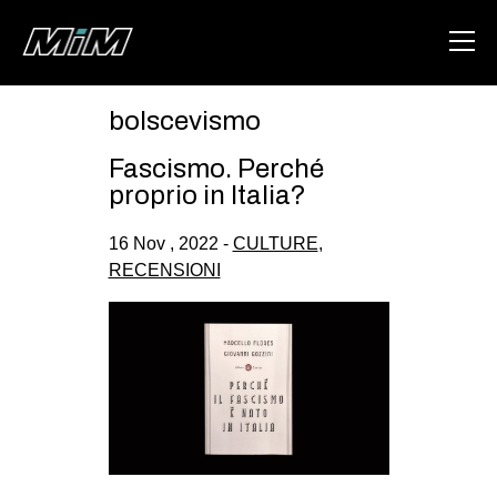
bolscevismo
HOME
Fascismo. Perché
ABOUT
proprio in Italia?
AREA
16 Nov , 2022 -
CULTURE
,
RECENSIONI
DEGENERAZIONE
GAZA FREESTYLE
CSOA LAMBRETTA
MSM
STUDENTI TSUNAMI
ZAM