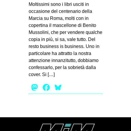
MILANO
Moltissimi sono i libri usciti in
occasione del centenario della
MOBILITAZIONI
Marcia su Roma, molti con in
SPAZI
copertina il mascellone di Benito
Mussolini, che per vendere qualche
SPORT POPOLARE
copia in più, si sa, vale tutto. Del
MOVIMENTI
resto business is business. Uno in
particolare ha attratto la nostra
AMBIENTE
attenzione innanzitutto, dobbiamo
ANTIFASCISMO
confessarlo, per la sobrietà dalla
cover. Si […]
DIRITTO ALL’ABITARE
Mastodon
Facebook
Bluesky
GENERI
MIGRAZIONI
PRECARIATO
REPRESSIONE
STUDENTI