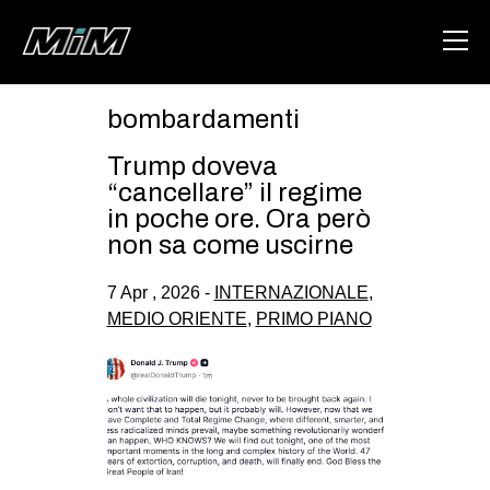
bombardamenti
HOME
Trump doveva
ABOUT
“cancellare” il regime
in poche ore. Ora però
AREA
non sa come uscirne
DEGENERAZIONE
7 Apr , 2026 -
INTERNAZIONALE
,
GAZA FREESTYLE
MEDIO ORIENTE
,
PRIMO PIANO
CSOA LAMBRETTA
MSM
STUDENTI TSUNAMI
ZAM