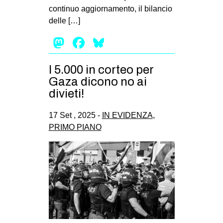
continuo aggiornamento, il bilancio
EVENTI
delle […]
in
Mastodon
Facebook
Bluesky
Fb
I 5.000 in corteo per
Gaza dicono no ai
tw
divieti!
bsky
17 Set , 2025 -
IN EVIDENZA
,
ms
PRIMO PIANO
SEARCH