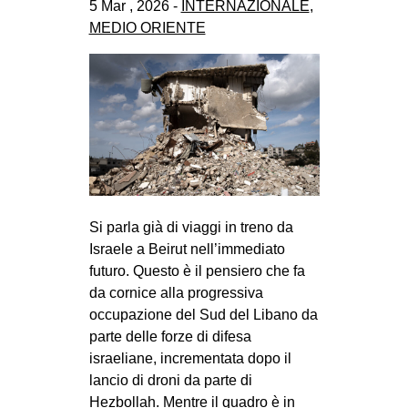
5 Mar , 2026 -
INTERNAZIONALE
,
CULTURE
MEDIO ORIENTE
ARTE
CINEMA
MANIFESTI
MUSICA
RECENSIONI
INTERNAZIONALE
Si parla già di viaggi in treno da
AFRICA
Israele a Beirut nell’immediato
futuro. Questo è il pensiero che fa
AMERICHE
da cornice alla progressiva
ESTREMO ORIENTE
occupazione del Sud del Libano da
EUROPA
parte delle forze di difesa
israeliane, incrementata dopo il
MEDIO ORIENTE
lancio di droni da parte di
MONDO
Hezbollah. Mentre il quadro è in