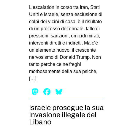
MILANO
L’escalation in corso tra Iran, Stati
MOBILITAZIONI
Uniti e Israele, senza esclusione di
colpi dei vicini di casa, è il risultato
SPAZI
di un processo decennale, fatto di
SPORT POPOLARE
pressioni, sanzioni, omicidi mirati,
interventi diretti e indiretti. Ma c’è
MOVIMENTI
un elemento nuovo: il crescente
AMBIENTE
nervosismo di Donald Trump. Non
tanto perché ce ne freghi
ANTIFASCISMO
morbosamente della sua psiche,
DIRITTO ALL’ABITARE
[…]
GENERI
Mastodon
Facebook
Bluesky
MIGRAZIONI
Israele prosegue la sua
PRECARIATO
invasione illegale del
REPRESSIONE
Libano
STUDENTI