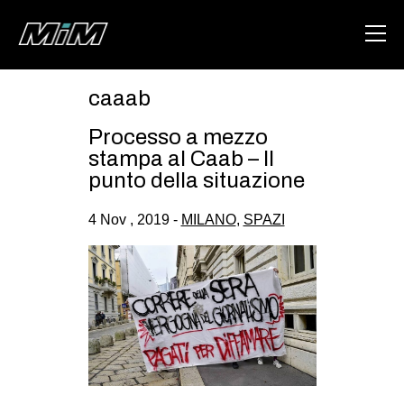
caaab
HOME
Processo a mezzo
ABOUT
stampa al Caab – Il
punto della situazione
AREA
4 Nov , 2019 -
MILANO
,
SPAZI
DEGENERAZIONE
GAZA FREESTYLE
CSOA LAMBRETTA
MSM
STUDENTI TSUNAMI
ZAM