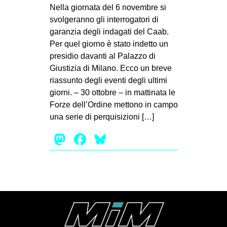
MILANO
Nella giornata del 6 novembre si
svolgeranno gli interrogatori di
MOBILITAZIONI
garanzia degli indagati del Caab.
SPAZI
Per quel giorno è stato indetto un
presidio davanti al Palazzo di
SPORT POPOLARE
Giustizia di Milano. Ecco un breve
MOVIMENTI
riassunto degli eventi degli ultimi
giorni. – 30 ottobre – in mattinata le
AMBIENTE
Forze dell’Ordine mettono in campo
ANTIFASCISMO
una serie di perquisizioni […]
DIRITTO ALL’ABITARE
Mastodon
Facebook
Bluesky
GENERI
MIGRAZIONI
PRECARIATO
REPRESSIONE
STUDENTI