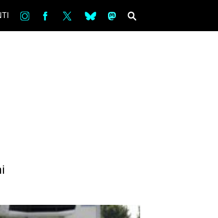
in
Fb
tw
bsky
ms
SEARCH
TI
i