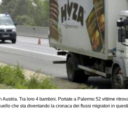
r in Austria. Tra loro 4 bambini. Portate a Palermo 52 vittime ritro
quello che sta diventando la cronaca dei flussi migratori in quest