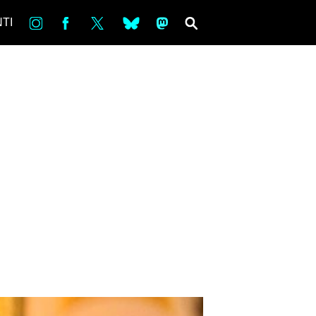
in
Fb
tw
bsky
ms
SEARCH
TI