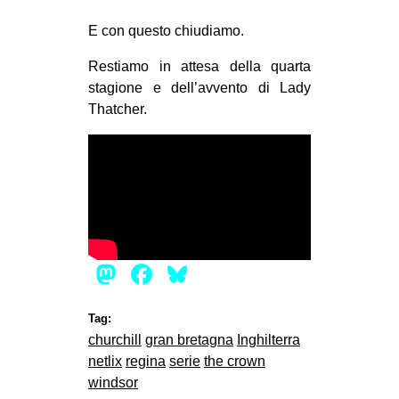
E con questo chiudiamo.
Restiamo in attesa della quarta
stagione e dell’avvento di Lady
Thatcher.
Mastodon
Facebook
Bluesky
Tag:
churchill
gran bretagna
Inghilterra
netlix
regina
serie
the crown
windsor