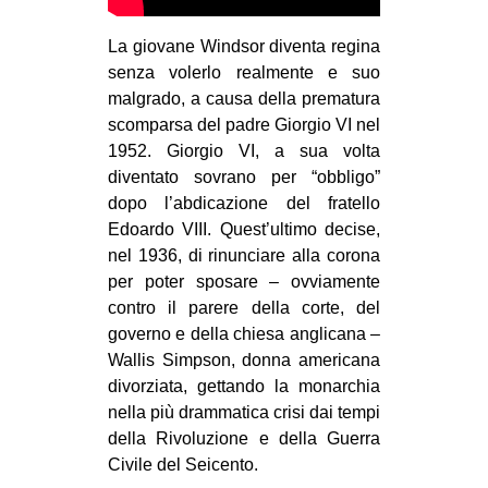
EVENTI
La giovane Windsor diventa regina
senza volerlo realmente e suo
in
malgrado, a causa della prematura
scomparsa del padre Giorgio VI nel
Fb
1952. Giorgio VI, a sua volta
tw
diventato sovrano per “obbligo”
dopo l’abdicazione del fratello
bsky
Edoardo VIII. Quest’ultimo decise,
nel 1936, di rinunciare alla corona
ms
per poter sposare – ovviamente
contro il parere della corte, del
SEARCH
governo e della chiesa anglicana –
Wallis Simpson, donna americana
divorziata, gettando la monarchia
nella più drammatica crisi dai tempi
della Rivoluzione e della Guerra
Civile del Seicento.