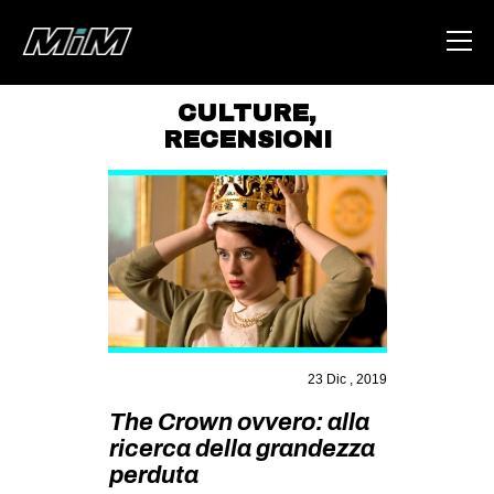
CULTURE
,
RECENSIONI
HOME
ABOUT
AREA
DEGENERAZIONE
GAZA FREESTYLE
CSOA LAMBRETTA
23 Dic , 2019
MSM
The Crown ovvero: alla
STUDENTI TSUNAMI
ricerca della grandezza
ZAM
perduta