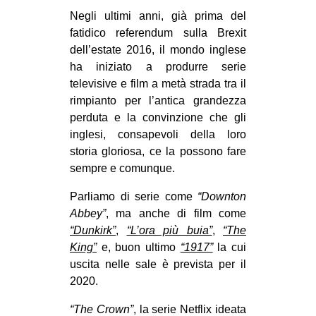
MILANO
Negli ultimi anni, già prima del
MOBILITAZIONI
fatidico referendum sulla Brexit
dell’estate 2016, il mondo inglese
SPAZI
ha iniziato a produrre serie
SPORT POPOLARE
televisive e film a metà strada tra il
rimpianto per l’antica grandezza
MOVIMENTI
perduta e la convinzione che gli
AMBIENTE
inglesi, consapevoli della loro
storia gloriosa, ce la possono fare
ANTIFASCISMO
sempre e comunque.
DIRITTO ALL’ABITARE
Parliamo di serie come
“Downton
GENERI
Abbey”
, ma anche di film come
MIGRAZIONI
“Dunkirk”
,
“L’ora più buia”
,
“The
King”
e, buon ultimo
“1917”
la cui
PRECARIATO
uscita nelle sale è prevista per il
REPRESSIONE
2020.
STUDENTI
“The Crown”
, la serie Netflix ideata