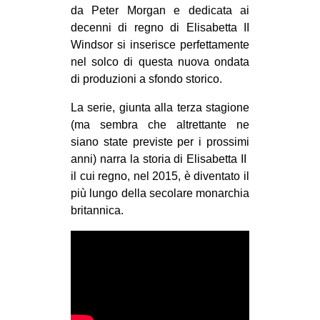
da Peter Morgan e dedicata ai
CULTURE
decenni di regno di Elisabetta II
ARTE
Windsor si inserisce perfettamente
nel solco di questa nuova ondata
CINEMA
di produzioni a sfondo storico.
MANIFESTI
La serie, giunta alla terza stagione
MUSICA
(ma sembra che altrettante ne
RECENSIONI
siano state previste per i prossimi
anni) narra la storia di Elisabetta II
INTERNAZIONALE
il cui regno, nel 2015, è diventato il
AFRICA
più lungo della secolare monarchia
britannica.
AMERICHE
ESTREMO ORIENTE
EUROPA
MEDIO ORIENTE
MONDO