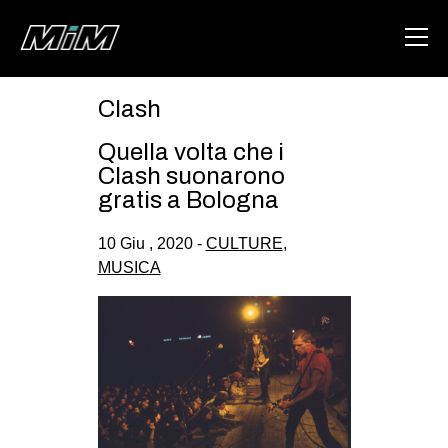
Clash
HOME
Quella volta che i
ABOUT
Clash suonarono
gratis a Bologna
AREA
10 Giu , 2020 -
CULTURE
,
DEGENERAZIONE
MUSICA
GAZA FREESTYLE
CSOA LAMBRETTA
MSM
STUDENTI TSUNAMI
ZAM