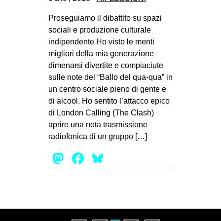
CULTURE
Proseguiamo il dibattito su spazi
ARTE
sociali e produzione culturale
indipendente Ho visto le menti
CINEMA
migliori della mia generazione
MANIFESTI
dimenarsi divertite e compiaciute
MUSICA
sulle note del “Ballo del qua-qua” in
un centro sociale pieno di gente e
RECENSIONI
di alcool. Ho sentito l’attacco epico
di London Calling (The Clash)
INTERNAZIONALE
aprire una nota trasmissione
AFRICA
radiofonica di un gruppo […]
AMERICHE
Mastodon
Facebook
Bluesky
ESTREMO ORIENTE
EUROPA
MEDIO ORIENTE
MONDO