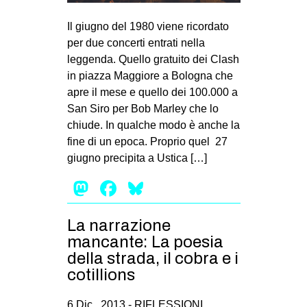
MILANO
Il giugno del 1980 viene ricordato
MOBILITAZIONI
per due concerti entrati nella
SPAZI
leggenda. Quello gratuito dei Clash
in piazza Maggiore a Bologna che
SPORT POPOLARE
apre il mese e quello dei 100.000 a
MOVIMENTI
San Siro per Bob Marley che lo
chiude. In qualche modo è anche la
AMBIENTE
fine di un epoca. Proprio quel 27
ANTIFASCISMO
giugno precipita a Ustica […]
DIRITTO ALL’ABITARE
Mastodon
Facebook
Bluesky
GENERI
La narrazione
MIGRAZIONI
mancante: La poesia
PRECARIATO
della strada, il cobra e i
REPRESSIONE
cotillions
STUDENTI
6 Dic , 2013 -
RIFLESSIONI