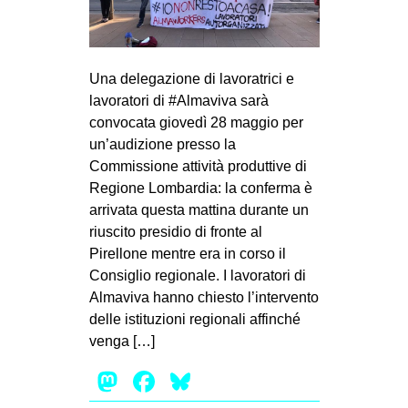
MILANO
MOBILITAZIONI
SPAZI
Una delegazione di lavoratrici e
lavoratori di #Almaviva sarà
SPORT POPOLARE
convocata giovedì 28 maggio per
MOVIMENTI
un’audizione presso la
Commissione attività produttive di
AMBIENTE
Regione Lombardia: la conferma è
ANTIFASCISMO
arrivata questa mattina durante un
riuscito presidio di fronte al
DIRITTO ALL’ABITARE
Pirellone mentre era in corso il
GENERI
Consiglio regionale. I lavoratori di
MIGRAZIONI
Almaviva hanno chiesto l’intervento
delle istituzioni regionali affinché
PRECARIATO
venga […]
REPRESSIONE
Mastodon
Facebook
Bluesky
STUDENTI