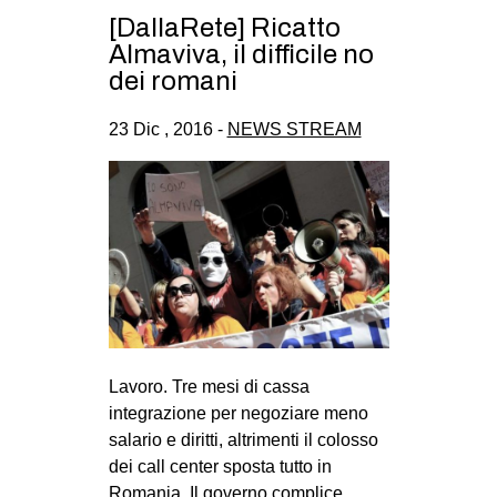
CULTURE
[DallaRete] Ricatto
Almaviva, il difficile no
ARTE
dei romani
CINEMA
23 Dic , 2016 -
NEWS STREAM
MANIFESTI
MUSICA
RECENSIONI
INTERNAZIONALE
AFRICA
AMERICHE
ESTREMO ORIENTE
Lavoro. Tre mesi di cassa
EUROPA
integrazione per negoziare meno
salario e diritti, altrimenti il colosso
MEDIO ORIENTE
dei call center sposta tutto in
MONDO
Romania. Il governo complice