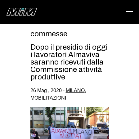
commesse
HOME
Dopo il presidio di oggi
ABOUT
i lavoratori Almaviva
saranno ricevuti dalla
AREA
Commissione attività
produttive
DEGENERAZIONE
GAZA FREESTYLE
26 Mag , 2020 -
MILANO
,
MOBILITAZIONI
CSOA LAMBRETTA
MSM
STUDENTI TSUNAMI
ZAM