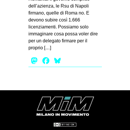
dell’azienza, le Rsu di Napoli
EVENTI
firmano, quelle di Roma no. E
devono subire così 1.666
in
licenziamenti. Possiamo solo
Fb
immaginare cosa possa voler dire
per un delegato firmare per il
tw
proprio […]
Mastodon
Facebook
Bluesky
bsky
ms
SEARCH