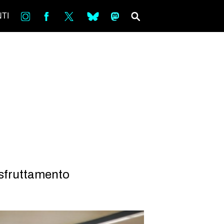
in
Fb
tw
bsky
ms
SEARCH
TI
e sfruttamento