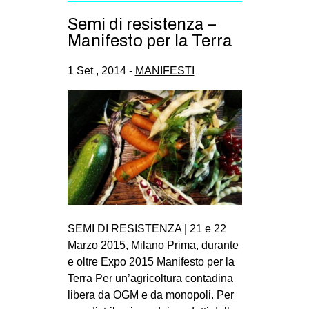
CULTURE
Semi di resistenza –
ARTE
Manifesto per la Terra
CINEMA
1 Set , 2014 -
MANIFESTI
MANIFESTI
MUSICA
RECENSIONI
INTERNAZIONALE
AFRICA
AMERICHE
SEMI DI RESISTENZA | 21 e 22
ESTREMO ORIENTE
Marzo 2015, Milano Prima, durante
EUROPA
e oltre Expo 2015 Manifesto per la
MEDIO ORIENTE
Terra Per un’agricoltura contadina
libera da OGM e da monopoli. Per
MONDO