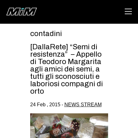
contadini
HOME
[DallaRete] “Semi di
ABOUT
resistenza” – Appello
di Teodoro Margarita
AREA
agli amici dei semi, a
tutti gli sconosciuti e
DEGENERAZIONE
laboriosi compagni di
GAZA FREESTYLE
orto
CSOA LAMBRETTA
24 Feb , 2015 -
NEWS STREAM
MSM
STUDENTI TSUNAMI
ZAM