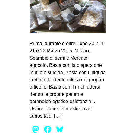
MILANO
MOBILITAZIONI
SPAZI
SPORT POPOLARE
Prima, durante e oltre Expo 2015. Il
MOVIMENTI
21 e 22 Marzo 2015, Milano.
AMBIENTE
Scambio di semi e Mercato
agricolo. Basta con la dispersione
ANTIFASCISMO
inutile e suicida. Basta con i litigi da
DIRITTO ALL’ABITARE
cortile e la sterile difesa del proprio
orticello. Basta con il rinchiudersi
GENERI
dentro le proprie paturnie
MIGRAZIONI
paranoico-egotico-esistenziali.
PRECARIATO
Uscire, aprire le finestre, aver
curiosità di […]
REPRESSIONE
Mastodon
Facebook
Bluesky
STUDENTI