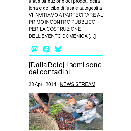
una distribuzione dei prodotti della
terra e del cibo diffusa e autogestita
EVENTI
VI INVITIAMO A PARTECIPARE AL
in
PRIMO INCONTRO PUBBLICO
PER LA COSTRUZIONE
Fb
DELL’EVENTO DOMENICA […]
Mastodon
Facebook
Bluesky
tw
bsky
[DallaRete] I semi sono
dei contadini
ms
28 Apr , 2014 -
NEWS STREAM
SEARCH