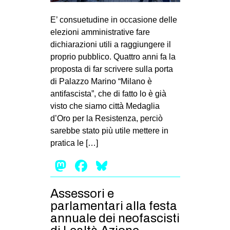
MILANO
E’ consuetudine in occasione delle
MOBILITAZIONI
elezioni amministrative fare
SPAZI
dichiarazioni utili a raggiungere il
proprio pubblico. Quattro anni fa la
SPORT POPOLARE
proposta di far scrivere sulla porta
MOVIMENTI
di Palazzo Marino “Milano è
antifascista”, che di fatto lo è già
AMBIENTE
visto che siamo città Medaglia
ANTIFASCISMO
d’Oro per la Resistenza, perciò
sarebbe stato più utile mettere in
DIRITTO ALL’ABITARE
pratica le […]
GENERI
Mastodon
Facebook
Bluesky
MIGRAZIONI
PRECARIATO
Assessori e
REPRESSIONE
parlamentari alla festa
annuale dei neofascisti
STUDENTI