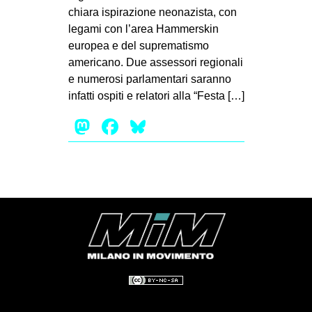
chiara ispirazione neonazista, con
EVENTI
legami con l’area Hammerskin
europea e del suprematismo
in
americano. Due assessori regionali
e numerosi parlamentari saranno
Fb
infatti ospiti e relatori alla “Festa […]
tw
Mastodon
Facebook
Bluesky
bsky
ms
SEARCH