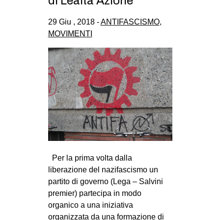
di Lealtà Azione
CULTURE
29 Giu , 2018 -
ANTIFASCISMO
,
ARTE
MOVIMENTI
CINEMA
MANIFESTI
MUSICA
RECENSIONI
INTERNAZIONALE
AFRICA
AMERICHE
Per la prima volta dalla
ESTREMO ORIENTE
liberazione del nazifascismo un
EUROPA
partito di governo (Lega – Salvini
premier) partecipa in modo
MEDIO ORIENTE
organico a una iniziativa
MONDO
organizzata da una formazione di