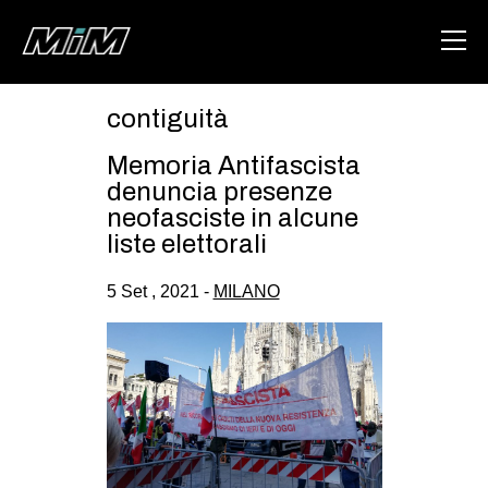
contiguità
HOME
Memoria Antifascista
ABOUT
denuncia presenze
neofasciste in alcune
AREA
liste elettorali
DEGENERAZIONE
5 Set , 2021 -
MILANO
GAZA FREESTYLE
CSOA LAMBRETTA
MSM
STUDENTI TSUNAMI
ZAM