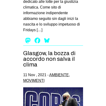
dedicato alle lotte per la giustizia
EVENTI
climatica. Come sito di
informazione indipendente
in
abbiamo seguito sin dagli inizi la
nascita e lo sviluppo impetuoso di
Fb
Fridays […]
tw
Mastodon
Facebook
Bluesky
bsky
Glasgow, la bozza di
accordo non salva il
ms
clima
SEARCH
11 Nov , 2021 -
AMBIENTE
,
MOVIMENTI