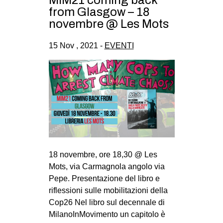
CULTURE
from Glasgow – 18
novembre @ Les Mots
ARTE
CINEMA
15 Nov , 2021 -
EVENTI
MANIFESTI
MUSICA
RECENSIONI
INTERNAZIONALE
AFRICA
AMERICHE
18 novembre, ore 18,30 @ Les
ESTREMO ORIENTE
Mots, via Carmagnola angolo via
Pepe. Presentazione del libro e
EUROPA
riflessioni sulle mobilitazioni della
MEDIO ORIENTE
Cop26 Nel libro sul decennale di
MilanoInMovimento un capitolo è
MONDO