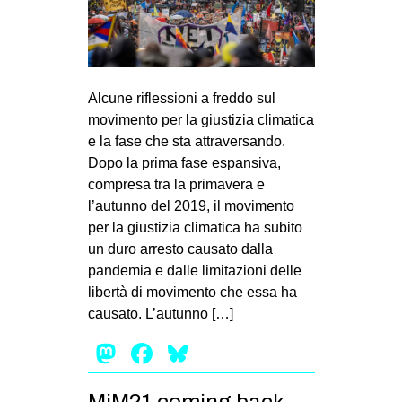
MILANO
MOBILITAZIONI
SPAZI
Alcune riflessioni a freddo sul
SPORT POPOLARE
movimento per la giustizia climatica
MOVIMENTI
e la fase che sta attraversando.
Dopo la prima fase espansiva,
AMBIENTE
compresa tra la primavera e
ANTIFASCISMO
l’autunno del 2019, il movimento
per la giustizia climatica ha subito
DIRITTO ALL’ABITARE
un duro arresto causato dalla
GENERI
pandemia e dalle limitazioni delle
MIGRAZIONI
libertà di movimento che essa ha
causato. L’autunno […]
PRECARIATO
Mastodon
Facebook
Bluesky
REPRESSIONE
STUDENTI
MiM21 coming back