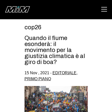
cop26
HOME
Quando il fiume
ABOUT
esonderà: il
movimento per la
AREA
giustizia climatica è al
giro di boa?
DEGENERAZIONE
GAZA FREESTYLE
15 Nov , 2021 -
EDITORIALE
,
PRIMO PIANO
CSOA LAMBRETTA
MSM
STUDENTI TSUNAMI
ZAM