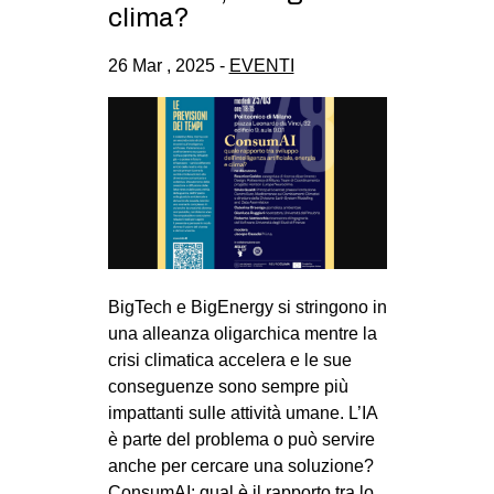
clima?
CULTURE
ARTE
26 Mar , 2025 -
EVENTI
CINEMA
MANIFESTI
MUSICA
RECENSIONI
INTERNAZIONALE
AFRICA
BigTech e BigEnergy si stringono in
AMERICHE
una alleanza oligarchica mentre la
crisi climatica accelera e le sue
ESTREMO ORIENTE
conseguenze sono sempre più
EUROPA
impattanti sulle attività umane. L’IA
è parte del problema o può servire
MEDIO ORIENTE
anche per cercare una soluzione?
MONDO
ConsumAI: qual è il rapporto tra lo