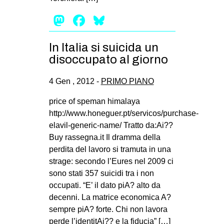
CULTURE
Mastodon
Facebook
Bluesky
ARTE
CINEMA
In Italia si suicida un
disoccupato al giorno
MANIFESTI
MUSICA
4 Gen , 2012 -
PRIMO PIANO
RECENSIONI
price of speman himalaya
http://www.honeguer.pt/servicos/purchase-
INTERNAZIONALE
elavil-generic-name/ Tratto da:Ai??
AFRICA
Buy rassegna.it Il dramma della
perdita del lavoro si tramuta in una
AMERICHE
strage: secondo l’Eures nel 2009 ci
ESTREMO ORIENTE
sono stati 357 suicidi tra i non
EUROPA
occupati. “E’ il dato piA? alto da
decenni. La matrice economica A?
MEDIO ORIENTE
sempre piA? forte. Chi non lavora
MONDO
perde l’identitAi?? e la fiducia” […]