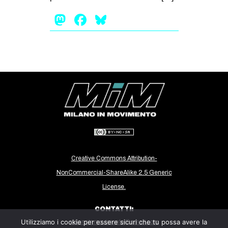
EVENTI
Mastodon
Facebook
Bluesky
in
Fb
tw
bsky
ms
SEARCH
Creative Commons Attribution-
NonCommercial-ShareAlike 2.5 Generic
License.
CONTATTI:
Utilizziamo i cookie per essere sicuri che tu possa avere la
milanoinmovimento@gmail.com