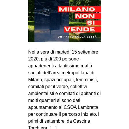
MILANO
MOBILITAZIONI
SPAZI
SPORT POPOLARE
MOVIMENTI
Nella sera di martedì 15 settembre
AMBIENTE
2020, più di 200 persone
ANTIFASCISMO
appartenenti a tantissime realtà
sociali dell’area metropolitana di
DIRITTO ALL’ABITARE
Milano, spazi occupati, femministi,
GENERI
comitati per il verde, collettivi
ambientalisti e comitati di abitanti di
MIGRAZIONI
molti quartieri si sono dati
PRECARIATO
appuntamento al CSOA Lambretta
REPRESSIONE
per continuare il percorso iniziato, i
primi di settembre, da Cascina
STUDENTI
Torchiera. […]