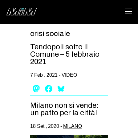
crisi sociale
HOME
Tendopoli sotto il
ABOUT
Comune – 5 febbraio
2021
AREA
7 Feb , 2021 -
VIDEO
DEGENERAZIONE
Mastodon
Facebook
Bluesky
GAZA FREESTYLE
CSOA LAMBRETTA
Milano non si vende:
MSM
un patto per la città!
STUDENTI TSUNAMI
18 Set , 2020 -
MILANO
ZAM