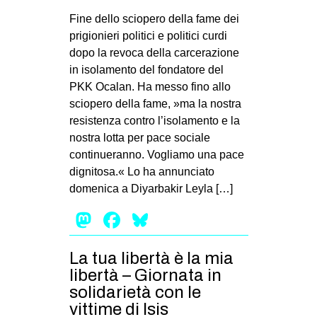
MILANO
Fine dello sciopero della fame dei
MOBILITAZIONI
prigionieri politici e politici curdi
dopo la revoca della carcerazione
SPAZI
in isolamento del fondatore del
SPORT POPOLARE
PKK Ocalan. Ha messo fino allo
sciopero della fame, »ma la nostra
MOVIMENTI
resistenza contro l’isolamento e la
AMBIENTE
nostra lotta per pace sociale
continueranno. Vogliamo una pace
ANTIFASCISMO
dignitosa.« Lo ha annunciato
DIRITTO ALL’ABITARE
domenica a Diyarbakir Leyla […]
GENERI
Mastodon
Facebook
Bluesky
MIGRAZIONI
PRECARIATO
La tua libertà è la mia
libertà – Giornata in
REPRESSIONE
solidarietà con le
STUDENTI
vittime di Isis