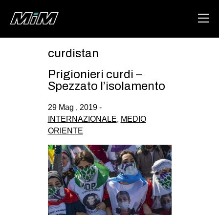
curdistan
HOME
Prigionieri curdi –
ABOUT
Spezzato l’isolamento
AREA
29 Mag , 2019 -
INTERNAZIONALE
,
MEDIO
DEGENERAZIONE
ORIENTE
GAZA FREESTYLE
CSOA LAMBRETTA
MSM
STUDENTI TSUNAMI
ZAM