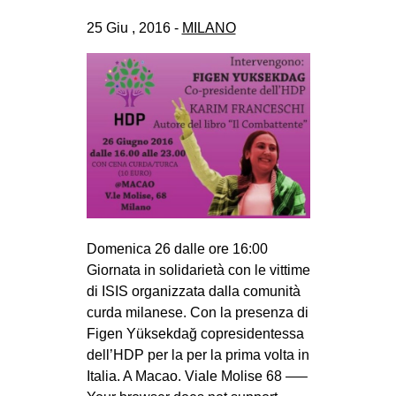
CULTURE
25 Giu , 2016 -
MILANO
ARTE
CINEMA
MANIFESTI
MUSICA
RECENSIONI
INTERNAZIONALE
AFRICA
Domenica 26 dalle ore 16:00
AMERICHE
Giornata in solidarietà con le vittime
di ISIS organizzata dalla comunità
ESTREMO ORIENTE
curda milanese. Con la presenza di
EUROPA
Figen Yüksekdağ copresidentessa
MEDIO ORIENTE
dell’HDP per la per la prima volta in
Italia. A Macao. Viale Molise 68 —–
MONDO