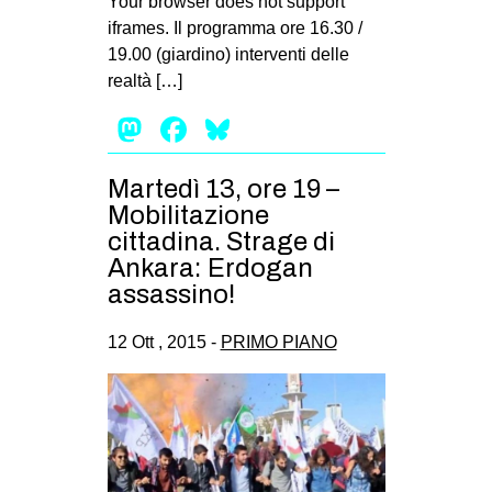
Your browser does not support
iframes. Il programma ore 16.30 /
EVENTI
19.00 (giardino) interventi delle
in
realtà […]
Mastodon
Facebook
Bluesky
Fb
tw
Martedì 13, ore 19 –
Mobilitazione
bsky
cittadina. Strage di
Ankara: Erdogan
ms
assassino!
SEARCH
12 Ott , 2015 -
PRIMO PIANO