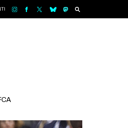
in
Fb
tw
bsky
ms
SEARCH
TI
 FCA