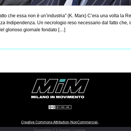
fatto che essa non è un’industria” (K. Marx) C’era una volta la R
azza Indipendenza. Un necrologio reso necessario dal fatto che, 
el glorioso giornale fondato […]
Creative Commons Attribution-NonCommercial-
ShareAlike 2.5 Generic License.