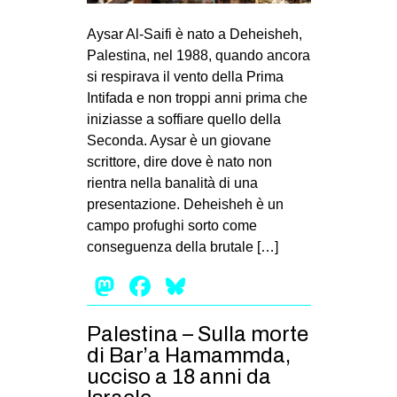
MILANO
Aysar Al-Saifi è nato a Deheisheh,
MOBILITAZIONI
Palestina, nel 1988, quando ancora
SPAZI
si respirava il vento della Prima
Intifada e non troppi anni prima che
SPORT POPOLARE
iniziasse a soffiare quello della
MOVIMENTI
Seconda. Aysar è un giovane
scrittore, dire dove è nato non
AMBIENTE
rientra nella banalità di una
ANTIFASCISMO
presentazione. Deheisheh è un
campo profughi sorto come
DIRITTO ALL’ABITARE
conseguenza della brutale […]
GENERI
Mastodon
Facebook
Bluesky
MIGRAZIONI
PRECARIATO
Palestina – Sulla morte
REPRESSIONE
di Bar’a Hamammda,
ucciso a 18 anni da
STUDENTI