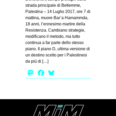
strada principale di Betlemme,
EVENTI
Palestina – 14 Luglio 2017, ore 7 di
mattina, muore Bar’a Hamammda,
in
18 anni, l’ennesimo martire della
Fb
Resistenza. Cambiano strategie,
modificano il metodo, ma tutto
tw
continua a far parte dello stesso
piano. Il piano D, ultima versione di
bsky
un destino scelto per i Palestinesi
da più di […]
ms
Mastodon
Facebook
Bluesky
SEARCH