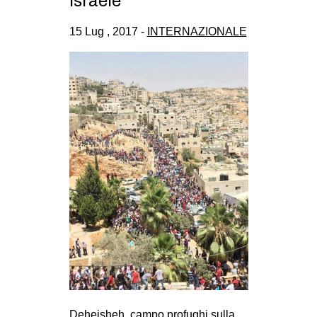
Israele
CULTURE
15 Lug , 2017 -
INTERNAZIONALE
ARTE
CINEMA
MANIFESTI
MUSICA
RECENSIONI
INTERNAZIONALE
AFRICA
AMERICHE
ESTREMO ORIENTE
EUROPA
MEDIO ORIENTE
MONDO
Deheisheh, campo profughi sulla