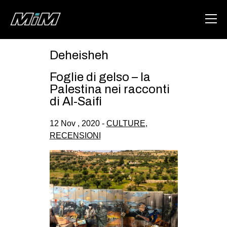
Deheisheh
HOME
Foglie di gelso – la
ABOUT
Palestina nei racconti
di Al-Saifi
AREA
12 Nov , 2020 -
CULTURE
,
DEGENERAZIONE
RECENSIONI
GAZA FREESTYLE
CSOA LAMBRETTA
MSM
STUDENTI TSUNAMI
ZAM