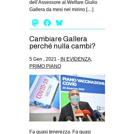
dell’Assessore al Welfare Giulio
EVENTI
Gallera da mesi nel mirino […]
Mastodon
Facebook
Bluesky
in
Fb
Cambiare Gallera
perché nulla cambi?
tw
5 Gen , 2021 -
IN EVIDENZA
,
bsky
PRIMO PIANO
ms
SEARCH
Fa quasi tenerezza. Fa quasi