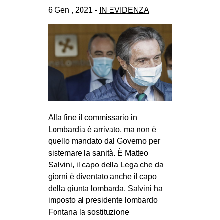
CULTURE
6 Gen , 2021 -
IN EVIDENZA
ARTE
CINEMA
MANIFESTI
MUSICA
RECENSIONI
INTERNAZIONALE
Alla fine il commissario in
Lombardia è arrivato, ma non è
AFRICA
quello mandato dal Governo per
AMERICHE
sistemare la sanità. È Matteo
ESTREMO ORIENTE
Salvini, il capo della Lega che da
giorni è diventato anche il capo
EUROPA
della giunta lombarda. Salvini ha
MEDIO ORIENTE
imposto al presidente lombardo
Fontana la sostituzione
MONDO