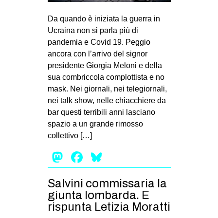
MILANO
Da quando è iniziata la guerra in
MOBILITAZIONI
Ucraina non si parla più di
SPAZI
pandemia e Covid 19. Peggio
ancora con l’arrivo del signor
SPORT POPOLARE
presidente Giorgia Meloni e della
MOVIMENTI
sua combriccola complottista e no
mask. Nei giornali, nei telegiornali,
AMBIENTE
nei talk show, nelle chiacchiere da
ANTIFASCISMO
bar questi terribili anni lasciano
spazio a un grande rimosso
DIRITTO ALL’ABITARE
collettivo […]
GENERI
Mastodon
Facebook
Bluesky
MIGRAZIONI
PRECARIATO
Salvini commissaria la
REPRESSIONE
giunta lombarda. E
rispunta Letizia Moratti
STUDENTI