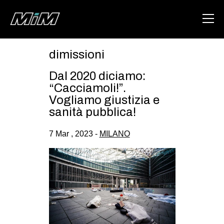
dimissioni
HOME
Dal 2020 diciamo:
ABOUT
“Cacciamoli!”.
Vogliamo giustizia e
AREA
sanità pubblica!
DEGENERAZIONE
7 Mar , 2023 -
MILANO
GAZA FREESTYLE
CSOA LAMBRETTA
MSM
STUDENTI TSUNAMI
ZAM