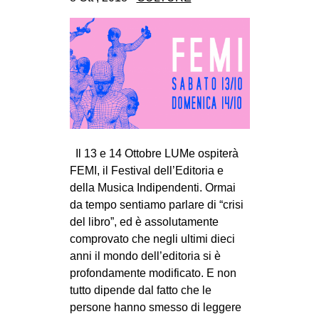
CULTURE
ARTE
CINEMA
MANIFESTI
MUSICA
RECENSIONI
Il 13 e 14 Ottobre LUMe ospiterà
INTERNAZIONALE
FEMI, il Festival dell’Editoria e
della Musica Indipendenti. Ormai
AFRICA
da tempo sentiamo parlare di “crisi
AMERICHE
del libro”, ed è assolutamente
ESTREMO ORIENTE
comprovato che negli ultimi dieci
anni il mondo dell’editoria si è
EUROPA
profondamente modificato. E non
MEDIO ORIENTE
tutto dipende dal fatto che le
persone hanno smesso di leggere
MONDO