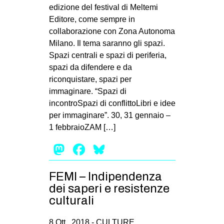
MILANO
edizione del festival di Meltemi
Editore, come sempre in
MOBILITAZIONI
collaborazione con Zona Autonoma
SPAZI
Milano. Il tema saranno gli spazi.
Spazi centrali e spazi di periferia,
SPORT POPOLARE
spazi da difendere e da
MOVIMENTI
riconquistare, spazi per
immaginare. “Spazi di
AMBIENTE
incontroSpazi di conflittoLibri e idee
ANTIFASCISMO
per immaginare”. 30, 31 gennaio –
1 febbraioZAM […]
DIRITTO ALL’ABITARE
Mastodon
Facebook
Bluesky
GENERI
MIGRAZIONI
FEMI – Indipendenza
PRECARIATO
dei saperi e resistenze
REPRESSIONE
culturali
STUDENTI
8 Ott , 2018 -
CULTURE