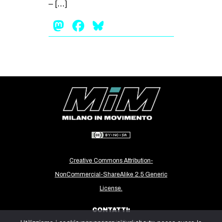
– […]
EVENTI
Mastodon
Facebook
Bluesky
in
Fb
tw
bsky
ms
SEARCH
Creative Commons Attribution-
NonCommercial-ShareAlike 2.5 Generic
License.
CONTATTI: