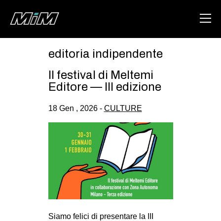
editoria indipendente
HOME
Il festival di Meltemi
ABOUT
Editore — III edizione
AREA
18 Gen , 2026 -
CULTURE
DEGENERAZIONE
GAZA FREESTYLE
CSOA LAMBRETTA
MSM
STUDENTI TSUNAMI
ZAM
Siamo felici di presentare la III