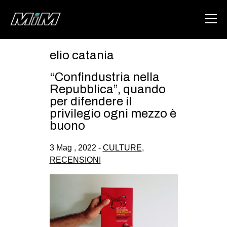
elio catania
HOME
“Confindustria nella
ABOUT
Repubblica”, quando
per difendere il
AREA
privilegio ogni mezzo è
buono
DEGENERAZIONE
GAZA FREESTYLE
3 Mag , 2022 -
CULTURE
,
RECENSIONI
CSOA LAMBRETTA
MSM
STUDENTI TSUNAMI
ZAM