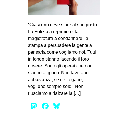
MILANO
MOBILITAZIONI
SPAZI
“Ciascuno deve stare al suo posto.
La Polizia a reprimere, la
SPORT POPOLARE
magistratura a condannare, la
MOVIMENTI
stampa a persuadere la gente a
pensarla come vogliamo noi. Tutti
AMBIENTE
in fondo stanno facendo il loro
ANTIFASCISMO
dovere. Sono gli operai che non
stanno al gioco. Non lavorano
DIRITTO ALL’ABITARE
abbastanza, se ne fregano,
GENERI
vogliono sempre soldi! Non
MIGRAZIONI
riusciamo a rialzare la […]
PRECARIATO
Mastodon
Facebook
Bluesky
REPRESSIONE
STUDENTI