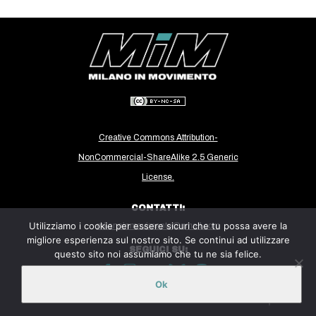
CULTURE
ARTE
CINEMA
MANIFESTI
MUSICA
RECENSIONI
Creative Commons Attribution-
NonCommercial-ShareAlike 2.5 Generic
INTERNAZIONALE
License.
AFRICA
CONTATTI:
AMERICHE
Utilizziamo i cookie per essere sicuri che tu possa avere la
milanoinmovimento@gmail.com
ESTREMO ORIENTE
migliore esperienza sul nostro sito. Se continui ad utilizzare
SEGUICI SU:
questo sito noi assumiamo che tu ne sia felice.
EUROPA
MEDIO ORIENTE
Ok
Sito ospitato sulla piattaforma
Midala
MONDO