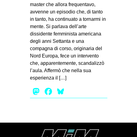
MILANO
master che allora frequentavo,
avvenne un episodio che, di tanto
MOBILITAZIONI
in tanto, ha continuato a tornarmi in
SPAZI
mente. Si parlava dell’arte
dissidente femminista americana
SPORT POPOLARE
degli anni Settanta e una
MOVIMENTI
compagna di corso, originaria del
Nord Europa, fece un intervento
AMBIENTE
che, apparentemente, scandalizzò
ANTIFASCISMO
l’aula. Affermò che nella sua
esperienza il […]
DIRITTO ALL’ABITARE
Mastodon
Facebook
Bluesky
GENERI
MIGRAZIONI
PRECARIATO
REPRESSIONE
STUDENTI