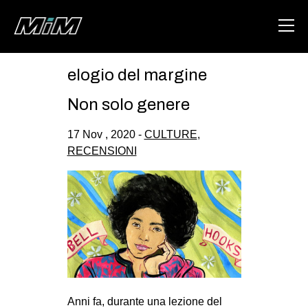
elogio del margine
HOME
Non solo genere
ABOUT
17 Nov , 2020 -
CULTURE
,
AREA
RECENSIONI
DEGENERAZIONE
GAZA FREESTYLE
CSOA LAMBRETTA
MSM
STUDENTI TSUNAMI
ZAM
Anni fa, durante una lezione del