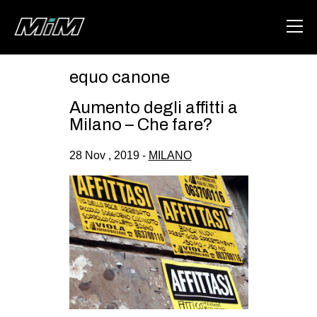
equo canone
HOME
Aumento degli affitti a
ABOUT
Milano – Che fare?
AREA
28 Nov , 2019 -
MILANO
DEGENERAZIONE
GAZA FREESTYLE
CSOA LAMBRETTA
MSM
STUDENTI TSUNAMI
ZAM