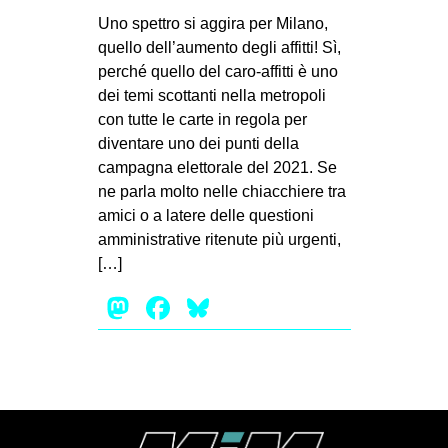
MILANO
Uno spettro si aggira per Milano,
MOBILITAZIONI
quello dell’aumento degli affitti! Sì,
perché quello del caro-affitti è uno
SPAZI
dei temi scottanti nella metropoli
SPORT POPOLARE
con tutte le carte in regola per
diventare uno dei punti della
MOVIMENTI
campagna elettorale del 2021. Se
AMBIENTE
ne parla molto nelle chiacchiere tra
amici o a latere delle questioni
ANTIFASCISMO
amministrative ritenute più urgenti,
DIRITTO ALL’ABITARE
[…]
GENERI
Mastodon
Facebook
Bluesky
MIGRAZIONI
PRECARIATO
REPRESSIONE
STUDENTI