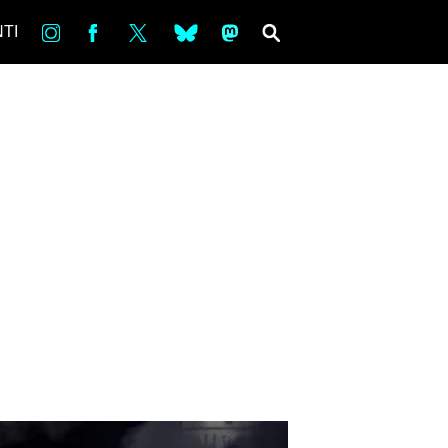
in
Fb
tw
bsky
ms
SEARCH
TI