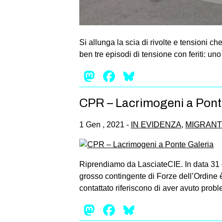
Si allunga la scia di rivolte e tensioni c
ben tre episodi di tensione con feriti: un
Mastodon
Facebook
Bluesky
CPR – Lacrimogeni a Pont
1 Gen , 2021 -
IN EVIDENZA
,
MIGRANT
Riprendiamo da LasciateCIE. In data 31 d
grosso contingente di Forze dell’Ordine
contattato riferiscono di aver avuto proble
Mastodon
Facebook
Bluesky