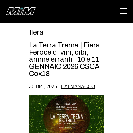
fiera
HOME
La Terra Trema | Fiera
ABOUT
Feroce di vini, cibi,
anime erranti | 10 e 11
AREA
GENNAIO 2026 CSOA
Cox18
DEGENERAZIONE
GAZA FREESTYLE
30 Dic , 2025 -
L'ALMANACCO
CSOA LAMBRETTA
MSM
STUDENTI TSUNAMI
ZAM