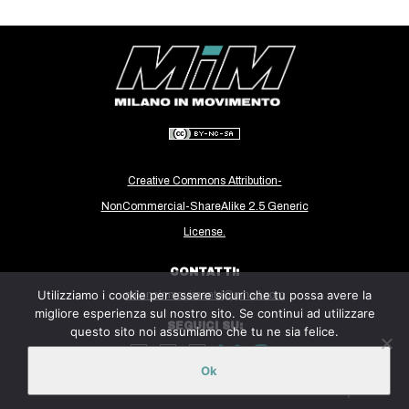
Creative Commons Attribution-
NonCommercial-ShareAlike 2.5 Generic
License.
CONTATTI:
Utilizziamo i cookie per essere sicuri che tu possa avere la
milanoinmovimento@gmail.com
migliore esperienza sul nostro sito. Se continui ad utilizzare
SEGUICI SU:
questo sito noi assumiamo che tu ne sia felice.
Ok
Sito ospitato sulla piattaforma
Midala