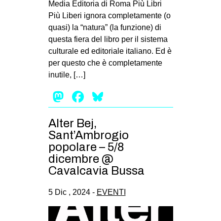
Media Editoria di Roma Più Libri
EVENTI
Più Liberi ignora completamente (o
quasi) la “natura” (la funzione) di
in
questa fiera del libro per il sistema
culturale ed editoriale italiano. Ed è
Fb
per questo che è completamente
inutile, […]
tw
Mastodon
Facebook
Bluesky
bsky
Alter Bej,
ms
Sant’Ambrogio
popolare – 5/8
SEARCH
dicembre @
Cavalcavia Bussa
5 Dic , 2024 -
EVENTI