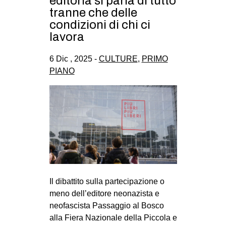
editoria si parla di tutto
CULTURE
tranne che delle
condizioni di chi ci
ARTE
lavora
CINEMA
6 Dic , 2025 -
CULTURE
,
PRIMO
MANIFESTI
PIANO
MUSICA
RECENSIONI
INTERNAZIONALE
AFRICA
AMERICHE
ESTREMO ORIENTE
Il dibattito sulla partecipazione o
EUROPA
meno dell’editore neonazista e
MEDIO ORIENTE
neofascista Passaggio al Bosco
alla Fiera Nazionale della Piccola e
MONDO