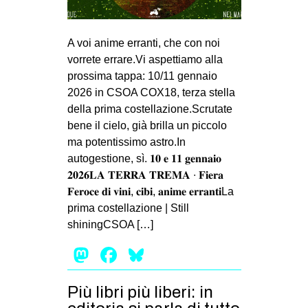
MILANO
MOBILITAZIONI
A voi anime erranti, che con noi
SPAZI
vorrete errare.Vi aspettiamo alla
prossima tappa: 10/11 gennaio
SPORT POPOLARE
2026 in CSOA COX18, terza stella
MOVIMENTI
della prima costellazione.Scrutate
bene il cielo, già brilla un piccolo
AMBIENTE
ma potentissimo astro.In
ANTIFASCISMO
autogestione, sì. 𝟏𝟎 𝐞 𝟏𝟏 𝐠𝐞𝐧𝐧𝐚𝐢𝐨
𝟐𝟎𝟐𝟔𝐋𝐀 𝐓𝐄𝐑𝐑𝐀 𝐓𝐑𝐄𝐌𝐀 ∙ 𝐅𝐢𝐞𝐫𝐚
DIRITTO ALL’ABITARE
𝐅𝐞𝐫𝐨𝐜𝐞 𝐝𝐢 𝐯𝐢𝐧𝐢, 𝐜𝐢𝐛𝐢, 𝐚𝐧𝐢𝐦𝐞 𝐞𝐫𝐫𝐚𝐧𝐭𝐢La
GENERI
prima costellazione | Still
MIGRAZIONI
shiningCSOA […]
PRECARIATO
Mastodon
Facebook
Bluesky
REPRESSIONE
Più libri più liberi: in
STUDENTI