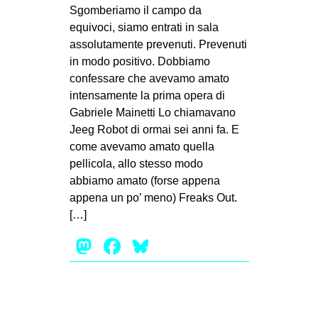
MILANO
Sgomberiamo il campo da
equivoci, siamo entrati in sala
MOBILITAZIONI
assolutamente prevenuti. Prevenuti
SPAZI
in modo positivo. Dobbiamo
confessare che avevamo amato
SPORT POPOLARE
intensamente la prima opera di
MOVIMENTI
Gabriele Mainetti Lo chiamavano
Jeeg Robot di ormai sei anni fa. E
AMBIENTE
come avevamo amato quella
ANTIFASCISMO
pellicola, allo stesso modo
abbiamo amato (forse appena
DIRITTO ALL’ABITARE
appena un po’ meno) Freaks Out.
GENERI
[…]
MIGRAZIONI
Mastodon
Facebook
Bluesky
PRECARIATO
REPRESSIONE
STUDENTI