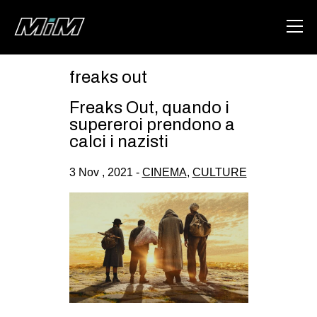
freaks out
HOME
Freaks Out, quando i
ABOUT
supereroi prendono a
calci i nazisti
AREA
3 Nov , 2021 -
CINEMA
,
CULTURE
DEGENERAZIONE
GAZA FREESTYLE
CSOA LAMBRETTA
MSM
STUDENTI TSUNAMI
ZAM