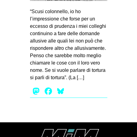
MILANO
“Scusi colonnello, io ho
MOBILITAZIONI
l’impressione che forse per un
SPAZI
eccesso di prudenza i miei colleghi
continuino a fare delle domande
SPORT POPOLARE
allusive alle quali lei non può che
MOVIMENTI
rispondere altro che allusivamente.
Penso che sarebbe molto meglio
AMBIENTE
chiamare le cose con il loro vero
ANTIFASCISMO
nome. Se si vuole parlare di tortura
si parli di tortura”. (La […]
DIRITTO ALL’ABITARE
Mastodon
Facebook
Bluesky
GENERI
MIGRAZIONI
PRECARIATO
REPRESSIONE
STUDENTI