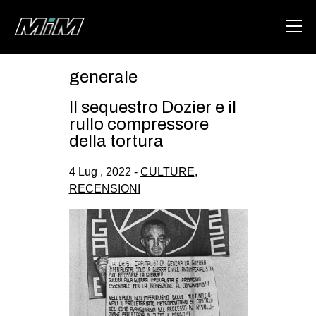
generale
HOME
Il sequestro Dozier e il
ABOUT
rullo compressore
della tortura
AREA
4 Lug , 2022 -
CULTURE
,
DEGENERAZIONE
RECENSIONI
GAZA FREESTYLE
CSOA LAMBRETTA
MSM
STUDENTI TSUNAMI
ZAM