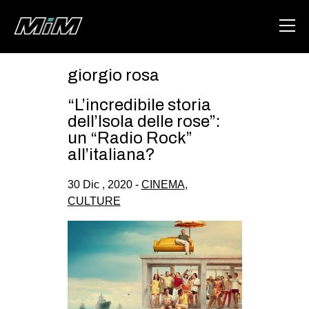
giorgio rosa
HOME
“L’incredibile storia
ABOUT
dell’Isola delle rose”:
un “Radio Rock”
AREA
all’italiana?
DEGENERAZIONE
30 Dic , 2020 -
CINEMA
,
GAZA FREESTYLE
CULTURE
CSOA LAMBRETTA
MSM
STUDENTI TSUNAMI
ZAM