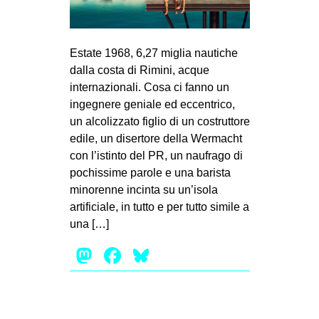
MILANO
MOBILITAZIONI
Estate 1968, 6,27 miglia nautiche
SPAZI
dalla costa di Rimini, acque
SPORT POPOLARE
internazionali. Cosa ci fanno un
ingegnere geniale ed eccentrico,
MOVIMENTI
un alcolizzato figlio di un costruttore
AMBIENTE
edile, un disertore della Wermacht
con l’istinto del PR, un naufrago di
ANTIFASCISMO
pochissime parole e una barista
DIRITTO ALL’ABITARE
minorenne incinta su un’isola
artificiale, in tutto e per tutto simile a
GENERI
una […]
MIGRAZIONI
Mastodon
Facebook
Bluesky
PRECARIATO
REPRESSIONE
STUDENTI