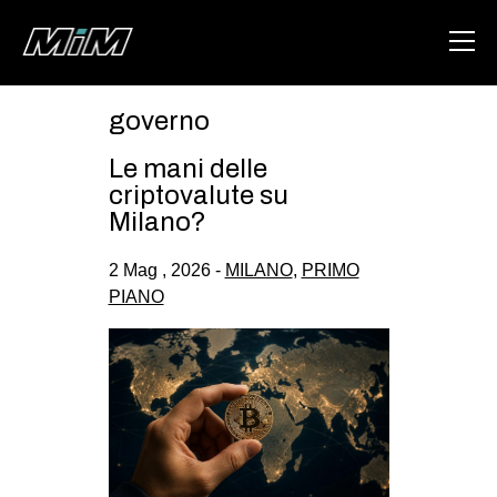
governo
HOME
Le mani delle
ABOUT
criptovalute su
Milano?
AREA
2 Mag , 2026 -
MILANO
,
PRIMO
DEGENERAZIONE
PIANO
GAZA FREESTYLE
CSOA LAMBRETTA
MSM
STUDENTI TSUNAMI
ZAM