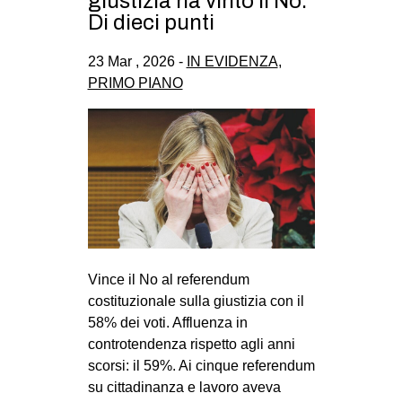
giustizia ha vinto il No.
CULTURE
Di dieci punti
ARTE
23 Mar , 2026 -
IN EVIDENZA
,
CINEMA
PRIMO PIANO
MANIFESTI
MUSICA
RECENSIONI
INTERNAZIONALE
AFRICA
AMERICHE
Vince il No al referendum
ESTREMO ORIENTE
costituzionale sulla giustizia con il
58% dei voti. Affluenza in
EUROPA
controtendenza rispetto agli anni
MEDIO ORIENTE
scorsi: il 59%. Ai cinque referendum
su cittadinanza e lavoro aveva
MONDO