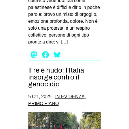
cosa sto vedendo. Ma come
palestinese è difficile dirlo in poche
parole: provo un misto di orgoglio,
emozione profonda, dolore. Non è
solo una protesta, è un respiro
collettivo, persone di ogni tipo
pronte a dire: vi […]
Mastodon
Facebook
Bluesky
Il re è nudo: l’Italia
insorge contro il
genocidio
5 Ott , 2025 -
IN EVIDENZA
,
PRIMO PIANO