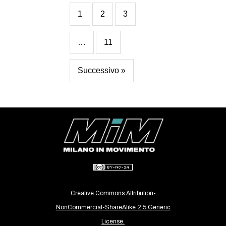
1
2
3
…
11
Successivo »
Creative Commons Attribution-
NonCommercial-ShareAlike 2.5 Generic
License.