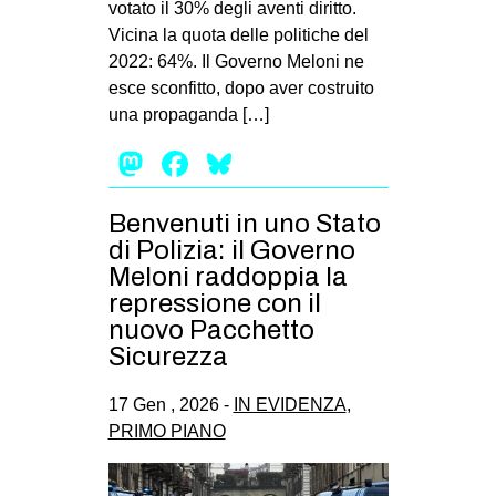
votato il 30% degli aventi diritto.
EVENTI
Vicina la quota delle politiche del
2022: 64%. Il Governo Meloni ne
in
esce sconfitto, dopo aver costruito
una propaganda […]
Fb
Mastodon
Facebook
Bluesky
tw
Benvenuti in uno Stato
bsky
di Polizia: il Governo
Meloni raddoppia la
ms
repressione con il
nuovo Pacchetto
SEARCH
Sicurezza
17 Gen , 2026 -
IN EVIDENZA
,
PRIMO PIANO