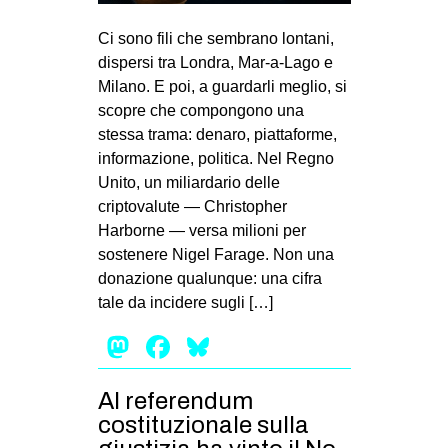
MILANO
Ci sono fili che sembrano lontani,
MOBILITAZIONI
dispersi tra Londra, Mar-a-Lago e
SPAZI
Milano. E poi, a guardarli meglio, si
scopre che compongono una
SPORT POPOLARE
stessa trama: denaro, piattaforme,
MOVIMENTI
informazione, politica. Nel Regno
Unito, un miliardario delle
AMBIENTE
criptovalute — Christopher
ANTIFASCISMO
Harborne — versa milioni per
sostenere Nigel Farage. Non una
DIRITTO ALL’ABITARE
donazione qualunque: una cifra
GENERI
tale da incidere sugli […]
MIGRAZIONI
Mastodon
Facebook
Bluesky
PRECARIATO
REPRESSIONE
Al referendum
costituzionale sulla
STUDENTI