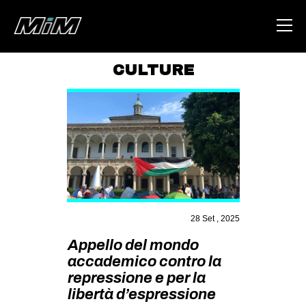
CULTURE
HOME
ABOUT
AREA
DEGENERAZIONE
GAZA FREESTYLE
CSOA LAMBRETTA
28 Set , 2025
MSM
Appello del mondo
accademico contro la
STUDENTI TSUNAMI
repressione e per la
ZAM
libertà d’espressione