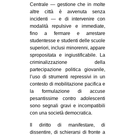
Centrale — gestione che in molte
CULTURE
altre città è avvenuta senza
ARTE
incidenti — e di intervenire con
modalità repulsive e immediate,
CINEMA
fino a fermare e arrestare
MANIFESTI
studentesse e studenti delle scuole
MUSICA
superiori, inclusi minorenni, appare
spropositata e ingiustificabile. La
RECENSIONI
criminalizzazione della
INTERNAZIONALE
partecipazione politica giovanile,
l’uso di strumenti repressivi in un
AFRICA
contesto di mobilitazione pacifica e
AMERICHE
la formulazione di accuse
pesantissime contro adolescenti
ESTREMO ORIENTE
sono segnali gravi e incompatibili
EUROPA
con una società democratica.
MEDIO ORIENTE
Il diritto di manifestare, di
MONDO
dissentire, di schierarsi di fronte a