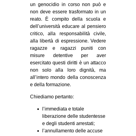
un genocidio in corso non può e
EVENTI
non deve essere trasformato in un
reato. È compito della scuola e
in
dell’università educare al pensiero
critico, alla responsabilità civile,
Fb
alla libertà di espressione. Vedere
ragazze e ragazzi puniti con
tw
misure detentive per aver
bsky
esercitato questi diritti è un attacco
non solo alla loro dignità, ma
ms
all’intero mondo della conoscenza
e della formazione.
SEARCH
Chiediamo pertanto:
l’immediata e totale
liberazione delle studentesse
e degli studenti arrestati;
l’annullamento delle accuse