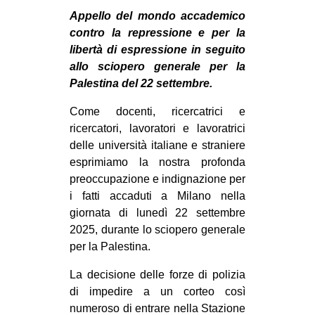
MILANO
Appello del mondo accademico
MOBILITAZIONI
contro la repressione e per la
libertà di espressione in seguito
SPAZI
allo sciopero generale per la
SPORT POPOLARE
Palestina del 22 settembre.
MOVIMENTI
Come docenti, ricercatrici e
ricercatori, lavoratori e lavoratrici
AMBIENTE
delle università italiane e straniere
ANTIFASCISMO
esprimiamo la nostra profonda
preoccupazione e indignazione per
DIRITTO ALL’ABITARE
i fatti accaduti a Milano nella
GENERI
giornata di lunedì 22 settembre
MIGRAZIONI
2025, durante lo sciopero generale
per la Palestina.
PRECARIATO
La decisione delle forze di polizia
REPRESSIONE
di impedire a un corteo così
STUDENTI
numeroso di entrare nella Stazione