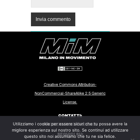
Creative Commons Attribution-
NonCommercial-ShareAlike 2.5 Generic
License.
CONTATTI:
Utilizziamo i cookie per essere sicuri che tu possa avere la
milanoinmovimento@gmail.com
migliore esperienza sul nostro sito. Se continui ad utilizzare
SEGUICI SU:
questo sito noi assumiamo che tu ne sia felice.