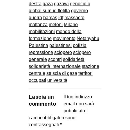
destra
gaza
gazawi
genocidio
global sumud flotilla
governo
guerra
hamas
idf
massacro
mattanza
meloni
Milano
mobilitazioni
mondo della
formazione
movimento
Netanyahu
Palestina
palestinesi
polizia
repressione
sciopero
sciopero
generale
scontri
solidarietà
solidarietà internazionale
stazione
centrale
striscia di gaza
territori
occupati
università
Lascia un
Il tuo indirizzo
commento
email non sarà
pubblicato.
I
campi obbligatori sono
contrassegnati
*