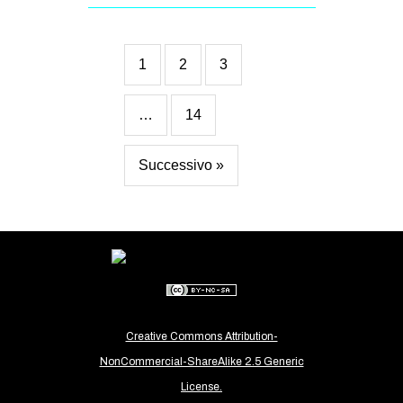
1
2
3
…
14
Successivo »
Creative Commons Attribution-
NonCommercial-ShareAlike 2.5 Generic
License.