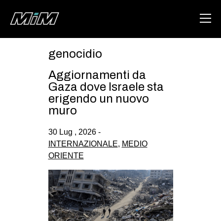
genocidio
HOME
Aggiornamenti da
ABOUT
Gaza dove Israele sta
erigendo un nuovo
AREA
muro
DEGENERAZIONE
30 Lug , 2026 -
GAZA FREESTYLE
INTERNAZIONALE
,
MEDIO
ORIENTE
CSOA LAMBRETTA
MSM
STUDENTI TSUNAMI
ZAM