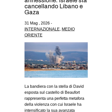
annessione: Israele sta
CULTURE
cancellando Libano e
Gaza
ARTE
CINEMA
31 Mag , 2026 -
INTERNAZIONALE
,
MEDIO
MANIFESTI
ORIENTE
MUSICA
RECENSIONI
INTERNAZIONALE
AFRICA
AMERICHE
ESTREMO ORIENTE
La bandiera con la stella di David
EUROPA
esposta sul castello di Beaufort
rappresenta una perfetta metafora
MEDIO ORIENTE
della violenza con cui Israele ha
MONDO
intensificato la sua avanzata