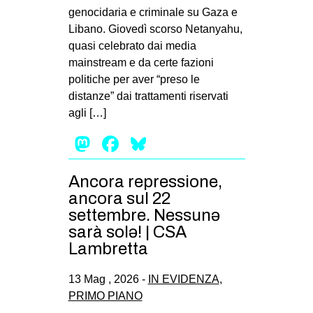
genocidaria e criminale su Gaza e
EVENTI
Libano. Giovedì scorso Netanyahu,
quasi celebrato dai media
in
mainstream e da certe fazioni
politiche per aver “preso le
Fb
distanze” dai trattamenti riservati
tw
agli […]
Mastodon
Facebook
Bluesky
bsky
ms
Ancora repressione,
ancora sul 22
SEARCH
settembre. Nessunə
sarà solə! | CSA
Lambretta
13 Mag , 2026 -
IN EVIDENZA
,
PRIMO PIANO