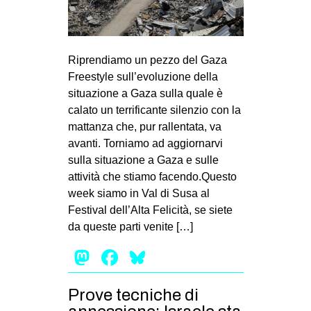
MILANO
MOBILITAZIONI
SPAZI
Riprendiamo un pezzo del Gaza
Freestyle sull’evoluzione della
SPORT POPOLARE
situazione a Gaza sulla quale è
MOVIMENTI
calato un terrificante silenzio con la
mattanza che, pur rallentata, va
AMBIENTE
avanti. Torniamo ad aggiornarvi
ANTIFASCISMO
sulla situazione a Gaza e sulle
attività che stiamo facendo.Questo
DIRITTO ALL’ABITARE
week siamo in Val di Susa al
GENERI
Festival dell’Alta Felicità, se siete
MIGRAZIONI
da queste parti venite […]
PRECARIATO
Mastodon
Facebook
Bluesky
REPRESSIONE
Prove tecniche di
STUDENTI