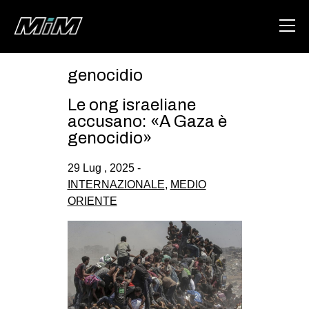
genocidio
HOME
Le ong israeliane
ABOUT
accusano: «A Gaza è
genocidio»
AREA
29 Lug , 2025 -
DEGENERAZIONE
INTERNAZIONALE
,
MEDIO
GAZA FREESTYLE
ORIENTE
CSOA LAMBRETTA
MSM
STUDENTI TSUNAMI
ZAM