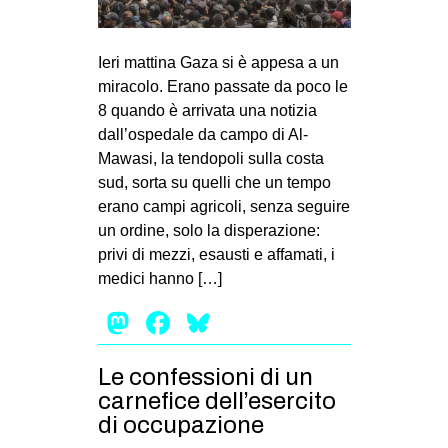
MILANO
MOBILITAZIONI
Ieri mattina Gaza si è appesa a un
SPAZI
miracolo. Erano passate da poco le
8 quando è arrivata una notizia
SPORT POPOLARE
dall’ospedale da campo di Al-
MOVIMENTI
Mawasi, la tendopoli sulla costa
sud, sorta su quelli che un tempo
AMBIENTE
erano campi agricoli, senza seguire
ANTIFASCISMO
un ordine, solo la disperazione:
privi di mezzi, esausti e affamati, i
DIRITTO ALL’ABITARE
medici hanno […]
GENERI
Mastodon
Facebook
Bluesky
MIGRAZIONI
PRECARIATO
Le confessioni di un
REPRESSIONE
carnefice dell’esercito
di occupazione
STUDENTI