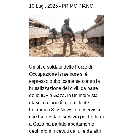
CULTURE
10 Lug , 2025 -
PRIMO PIANO
ARTE
CINEMA
MANIFESTI
MUSICA
RECENSIONI
Un altro soldato delle Forze di
INTERNAZIONALE
Occupazione Israeliane si è
AFRICA
espresso pubblicamente contro la
brutalizzazione dei civili da parte
AMERICHE
delle IDF a Gaza. In un’intervista
ESTREMO ORIENTE
rilasciata lunedì all’emittente
EUROPA
britannica Sky News, un riservista
che ha prestato servizio per tre turni
MEDIO ORIENTE
a Gaza ha parlato apertamente
MONDO
degli ordini ricevuti da lui e da altri