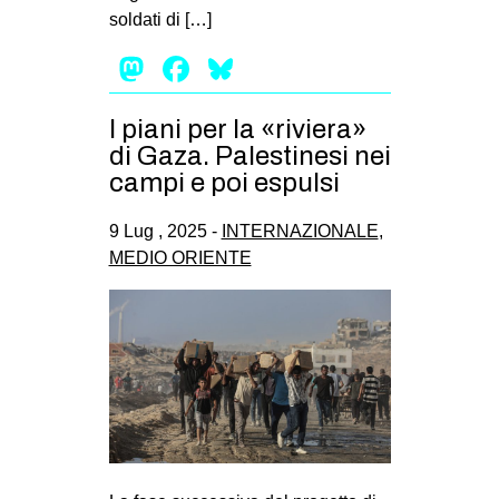
soldati di […]
EVENTI
Mastodon
Facebook
Bluesky
in
I piani per la «riviera»
Fb
di Gaza. Palestinesi nei
campi e poi espulsi
tw
bsky
9 Lug , 2025 -
INTERNAZIONALE
,
MEDIO ORIENTE
ms
SEARCH