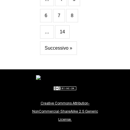
6
7
8
…
14
Successivo »
Creative Commons Attribution-
NonCommercial-ShareAlike 2.5 Generic
License.