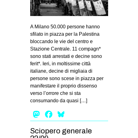
MILANO
MOBILITAZIONI
SPAZI
A Milano 50.000 persone hanno
sfilato in piazza per la Palestina
SPORT POPOLARE
bloccando le vie del centro e
MOVIMENTI
Stazione Centrale. 11 compagn*
sono stati arrestati e decine sono
AMBIENTE
ferit*. Ieri, in moltissime città
ANTIFASCISMO
italiane, decine di migliaia di
persone sono scese in piazza per
DIRITTO ALL’ABITARE
manifestare il proprio dissenso
GENERI
verso l’orrore che si sta
MIGRAZIONI
consumando da quasi […]
PRECARIATO
Mastodon
Facebook
Bluesky
REPRESSIONE
Sciopero generale
STUDENTI