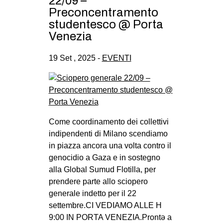
22/09 –
CULTURE
Preconcentramento
studentesco @ Porta
ARTE
Venezia
CINEMA
19 Set , 2025 -
EVENTI
MANIFESTI
MUSICA
RECENSIONI
INTERNAZIONALE
Come coordinamento dei collettivi
AFRICA
indipendenti di Milano scendiamo
in piazza ancora una volta contro il
AMERICHE
genocidio a Gaza e in sostegno
ESTREMO ORIENTE
alla Global Sumud Flotilla, per
prendere parte allo sciopero
EUROPA
generale indetto per il 22
MEDIO ORIENTE
settembre.CI VEDIAMO ALLE H
MONDO
9:00 IN PORTA VENEZIA.Prontə a