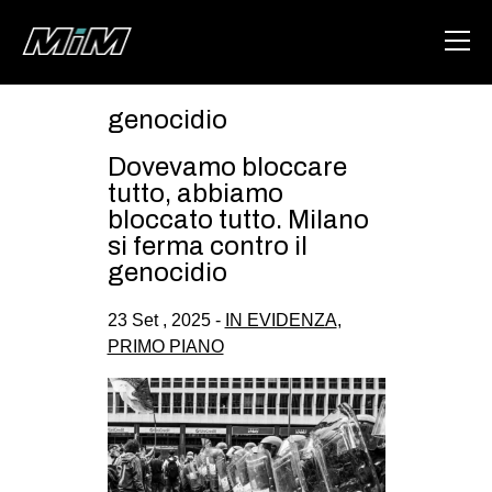
genocidio
HOME
Dovevamo bloccare
ABOUT
tutto, abbiamo
bloccato tutto. Milano
AREA
si ferma contro il
genocidio
DEGENERAZIONE
GAZA FREESTYLE
23 Set , 2025 -
IN EVIDENZA
,
PRIMO PIANO
CSOA LAMBRETTA
MSM
STUDENTI TSUNAMI
ZAM