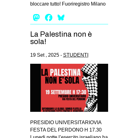
bloccare tutto! Fuoriregistro Milano
EVENTI
Mastodon
Facebook
Bluesky
in
La Palestina non è
Fb
sola!
tw
19 Set , 2025 -
STUDENTI
bsky
ms
SEARCH
PRESIDIO UNIVERSITARIOVIA
FESTA DEL PERDONO H 17.30
Lunedi notte l’esercito israeliano ha