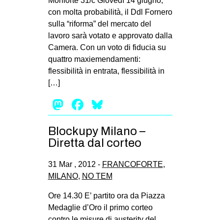
Monforte 31/c Giovedì 14 giugno,
con molta probabilità, il Ddl Fornero
sulla “riforma” del mercato del
lavoro sarà votato e approvato dalla
Camera. Con un voto di fiducia su
quattro maxiemendamenti:
flessibilità in entrata, flessibilità in
[…]
Mastodon
Facebook
Bluesky
Blockupy Milano –
Diretta dal corteo
31 Mar , 2012 -
FRANCOFORTE
,
MILANO
,
NO TEM
Ore 14.30 E’ partito ora da Piazza
Medaglie d’Oro il primo corteo
contro le misure di austerity del