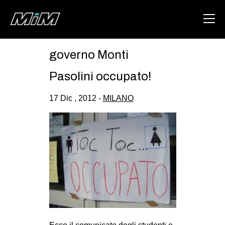
governo Monti
HOME
Pasolini occupato!
ABOUT
17 Dic , 2012 -
MILANO
AREA
DEGENERAZIONE
GAZA FREESTYLE
CSOA LAMBRETTA
MSM
STUDENTI TSUNAMI
ZAM