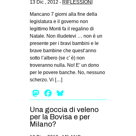
13 Dic , 2012 -
RIFLESSIONI
CULTURE
Mancano 7 giorni alla fine della
ARTE
legislatura e il governo non
CINEMA
legittimo Monti fa il regalino di
Natale. Non illudetevi … non è un
MANIFESTI
presente per i bravi bambini e le
MUSICA
brave bambine che quest’anno
sotto l’albero (se c’ è) non
RECENSIONI
troveranno nulla. No! E’ un dono
INTERNAZIONALE
per le povere banche. No, nessuno
scherzo. Vi […]
AFRICA
Mastodon
Facebook
Bluesky
AMERICHE
ESTREMO ORIENTE
Una goccia di veleno
EUROPA
per la Bovisa e per
MEDIO ORIENTE
Milano?
MONDO