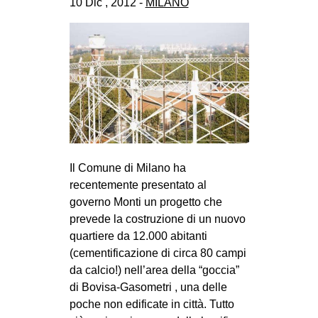
10 Dic , 2012 -
MILANO
EVENTI
in
Fb
tw
bsky
Il Comune di Milano ha
ms
recentemente presentato al
governo Monti un progetto che
SEARCH
prevede la costruzione di un nuovo
quartiere da 12.000 abitanti
(cementificazione di circa 80 campi
da calcio!) nell’area della “goccia”
di Bovisa-Gasometri , una delle
poche non edificate in città. Tutto