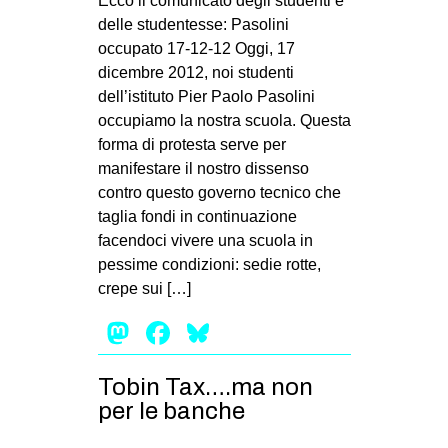
Ecco il comunicato degli studenti e
MILANO
delle studentesse: Pasolini
MOBILITAZIONI
occupato 17-12-12 Oggi, 17
dicembre 2012, noi studenti
SPAZI
dell’istituto Pier Paolo Pasolini
SPORT POPOLARE
occupiamo la nostra scuola. Questa
forma di protesta serve per
MOVIMENTI
manifestare il nostro dissenso
AMBIENTE
contro questo governo tecnico che
taglia fondi in continuazione
ANTIFASCISMO
facendoci vivere una scuola in
DIRITTO ALL’ABITARE
pessime condizioni: sedie rotte,
crepe sui […]
GENERI
Mastodon
Facebook
Bluesky
MIGRAZIONI
PRECARIATO
Tobin Tax….ma non
REPRESSIONE
per le banche
STUDENTI