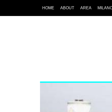
HOME
ABOUT
AREA
MILAN