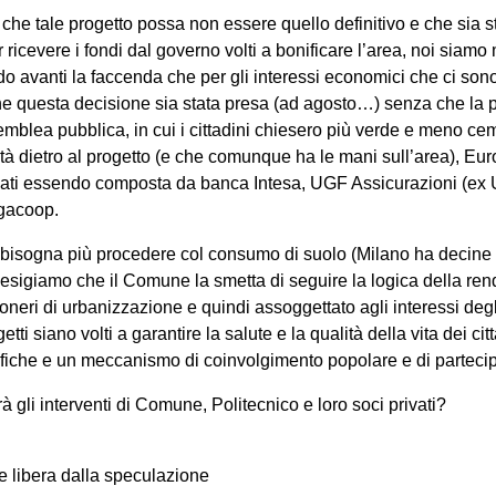
 che tale progetto possa non essere quello definitivo e che sia s
er ricevere i fondi dal governo volti a bonificare l’area, noi siam
o avanti la faccenda che per gli interessi economici che ci sono
che questa decisione sia stata presa (ad agosto…) senza che la
emblea pubblica, in cui i cittadini chiesero più verde e meno ce
tà dietro al progetto (e che comunque ha le mani sull’area), Euro
ivati essendo composta da banca Intesa, UGF Assicurazioni (ex U
egacoop.
bisogna più procedere col consumo di suolo (Milano ha decine d
d esigiamo che il Comune la smetta di seguire la logica della rend
neri di urbanizzazione e quindi assoggettato agli interessi degli
ti siano volti a garantire la salute e la qualità della vita dei citt
fiche e un meccanismo di coinvolgimento popolare e di partecipa
rà gli interventi di Comune, Politecnico e loro soci privati?
 libera dalla speculazione