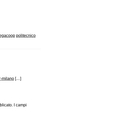
legacoop
politecnico
r-milano
[…]
blicato.
I campi