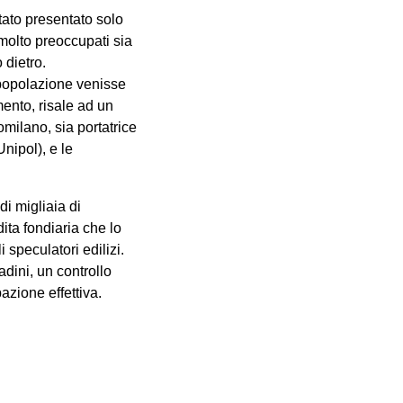
tato presentato solo
o molto preoccupati sia
 dietro.
 popolazione venisse
mento, risale ad un
milano, sia portatrice
nipol), e le
i migliaia di
ita fondiaria che lo
 speculatori edilizi.
adini, un controllo
zione effettiva.