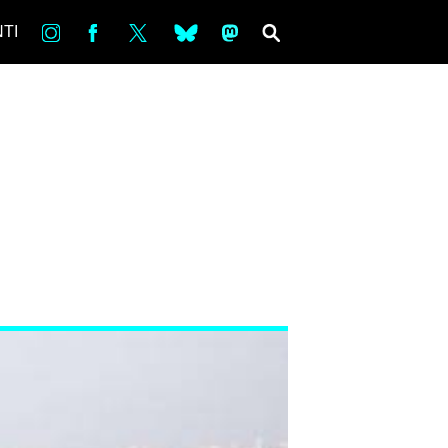
in
Fb
tw
bsky
ms
SEARCH
TI