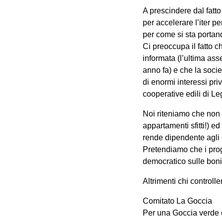
A prescindere dal fatto
per accelerare l’iter p
per come si sta portand
Ci preoccupa il fatto 
informata (l’ultima ass
anno fa) e che la socie
di enormi interessi pr
cooperative edili di L
Noi riteniamo che non 
appartamenti sfitti!) e
rende dipendente agli o
Pretendiamo che i proget
democratico sulle boni
Altrimenti chi controlle
Comitato La Goccia
Per una Goccia verde e