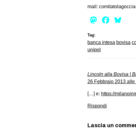
mail: comitatolagocc
Mastod
Face
Bl
Tag:
banca intesa
bovisa
c
unipol
Lincoln alla Bovisa | 
26 Febbraio 2013 alle
[…] e:
https://milanoi
Rispondi
Lascia un comme