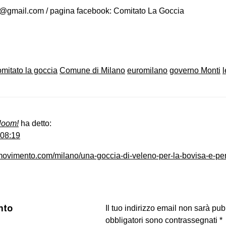
ia@gmail.com
/ pagina facebook: Comitato La Goccia
on
book
uesky
omitato la goccia
Comune di Milano
euromilano
governo Monti
Bloom!
ha detto:
 08:19
nmovimento.com/milano/una-goccia-di-veleno-per-la-bovisa-e-pe
nto
Il tuo indirizzo email non sarà pub
obbligatori sono contrassegnati
*