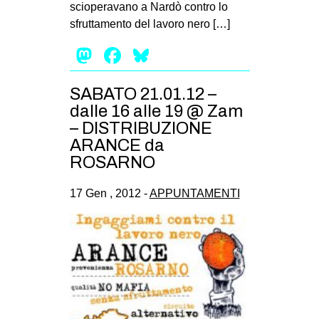
scioperavano a Nardò contro lo
CULTURE
sfruttamento del lavoro nero […]
ARTE
Mastodon
Facebook
Bluesky
CINEMA
MANIFESTI
SABATO 21.01.12 –
dalle 16 alle 19 @ Zam
MUSICA
– DISTRIBUZIONE
RECENSIONI
ARANCE da
ROSARNO
INTERNAZIONALE
AFRICA
17 Gen , 2012 -
APPUNTAMENTI
AMERICHE
ESTREMO ORIENTE
EUROPA
MEDIO ORIENTE
MONDO