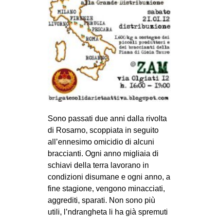
EVENTI
in
Fb
tw
bsky
Sono passati due anni dalla rivolta
ms
di Rosarno, scoppiata in seguito
all’ennesimo omicidio di alcuni
SEARCH
braccianti. Ogni anno migliaia di
schiavi della terra lavorano in
condizioni disumane e ogni anno, a
fine stagione, vengono minacciati,
aggrediti, sparati. Non sono più
utili, l’ndrangheta li ha già spremuti