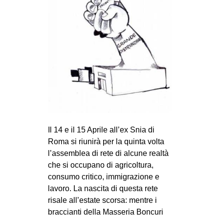
MILANO
MOBILITAZIONI
SPAZI
SPORT POPOLARE
MOVIMENTI
AMBIENTE
ANTIFASCISMO
DIRITTO ALL’ABITARE
Il 14 e il 15 Aprile all’ex Snia di
Roma si riunirà per la quinta volta
GENERI
l’assemblea di rete di alcune realtà
MIGRAZIONI
che si occupano di agricoltura,
PRECARIATO
consumo critico, immigrazione e
lavoro. La nascita di questa rete
REPRESSIONE
risale all’estate scorsa: mentre i
STUDENTI
braccianti della Masseria Boncuri