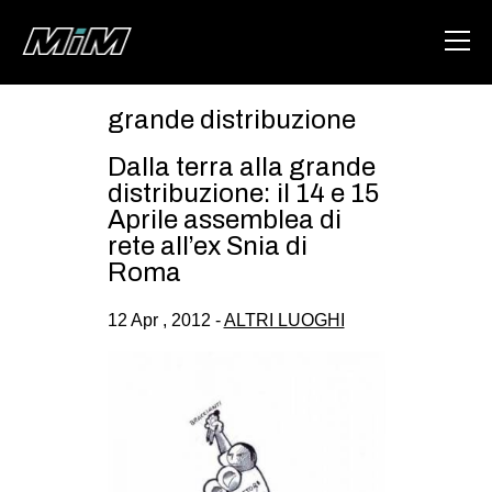
grande distribuzione
HOME
Dalla terra alla grande
ABOUT
distribuzione: il 14 e 15
Aprile assemblea di
AREA
rete all’ex Snia di
Roma
DEGENERAZIONE
GAZA FREESTYLE
12 Apr , 2012 -
ALTRI LUOGHI
CSOA LAMBRETTA
MSM
STUDENTI TSUNAMI
ZAM