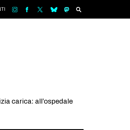
in
Fb
tw
bsky
ms
SEARCH
TI
zia carica: all’ospedale