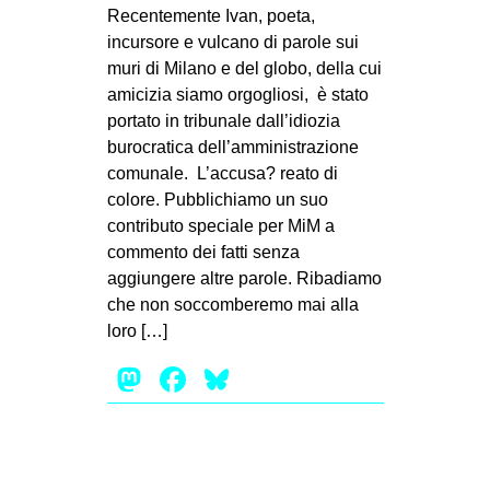
MILANO
Recentemente Ivan, poeta,
incursore e vulcano di parole sui
MOBILITAZIONI
muri di Milano e del globo, della cui
SPAZI
amicizia siamo orgogliosi, è stato
portato in tribunale dall’idiozia
SPORT POPOLARE
burocratica dell’amministrazione
MOVIMENTI
comunale. L’accusa? reato di
colore. Pubblichiamo un suo
AMBIENTE
contributo speciale per MiM a
ANTIFASCISMO
commento dei fatti senza
aggiungere altre parole. Ribadiamo
DIRITTO ALL’ABITARE
che non soccomberemo mai alla
GENERI
loro […]
MIGRAZIONI
Mastodon
Facebook
Bluesky
PRECARIATO
REPRESSIONE
STUDENTI