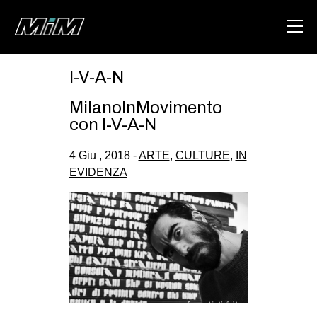
I-V-A-N
HOME
MilanoInMovimento
ABOUT
con I-V-A-N
AREA
4 Giu , 2018 -
ARTE
,
CULTURE
,
IN
EVIDENZA
DEGENERAZIONE
GAZA FREESTYLE
CSOA LAMBRETTA
MSM
STUDENTI TSUNAMI
ZAM