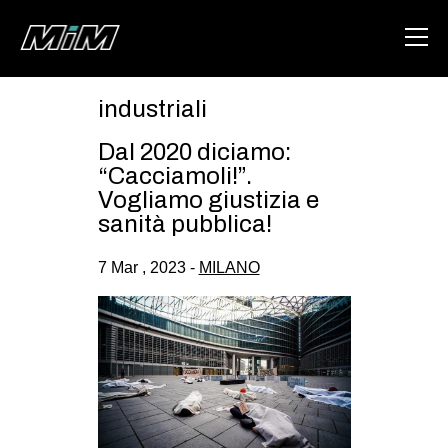
industriali
HOME
Dal 2020 diciamo:
ABOUT
“Cacciamoli!”.
Vogliamo giustizia e
AREA
sanità pubblica!
DEGENERAZIONE
7 Mar , 2023 -
MILANO
GAZA FREESTYLE
CSOA LAMBRETTA
MSM
STUDENTI TSUNAMI
ZAM