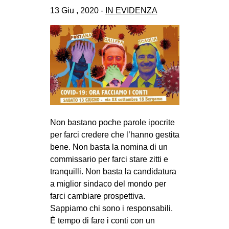
CULTURE
13 Giu , 2020 -
IN EVIDENZA
ARTE
CINEMA
MANIFESTI
MUSICA
RECENSIONI
INTERNAZIONALE
Non bastano poche parole ipocrite
per farci credere che l’hanno gestita
AFRICA
bene. Non basta la nomina di un
AMERICHE
commissario per farci stare zitti e
ESTREMO ORIENTE
tranquilli. Non basta la candidatura
a miglior sindaco del mondo per
EUROPA
farci cambiare prospettiva.
MEDIO ORIENTE
Sappiamo chi sono i responsabili.
È tempo di fare i conti con un
MONDO