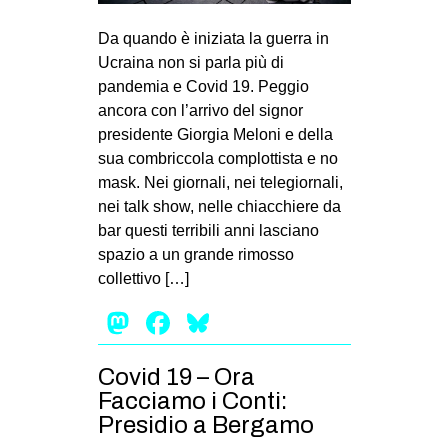
MILANO
Da quando è iniziata la guerra in
MOBILITAZIONI
Ucraina non si parla più di
SPAZI
pandemia e Covid 19. Peggio
ancora con l’arrivo del signor
SPORT POPOLARE
presidente Giorgia Meloni e della
MOVIMENTI
sua combriccola complottista e no
mask. Nei giornali, nei telegiornali,
AMBIENTE
nei talk show, nelle chiacchiere da
ANTIFASCISMO
bar questi terribili anni lasciano
spazio a un grande rimosso
DIRITTO ALL’ABITARE
collettivo […]
GENERI
Mastodon
Facebook
Bluesky
MIGRAZIONI
PRECARIATO
Covid 19 – Ora
REPRESSIONE
Facciamo i Conti:
Presidio a Bergamo
STUDENTI