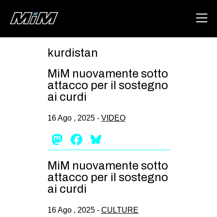
kurdistan
HOME
MiM nuovamente sotto
ABOUT
attacco per il sostegno
ai curdi
AREA
16 Ago , 2025 -
VIDEO
DEGENERAZIONE
Mastodon
Facebook
Bluesky
GAZA FREESTYLE
CSOA LAMBRETTA
MiM nuovamente sotto
MSM
attacco per il sostegno
STUDENTI TSUNAMI
ai curdi
ZAM
16 Ago , 2025 -
CULTURE