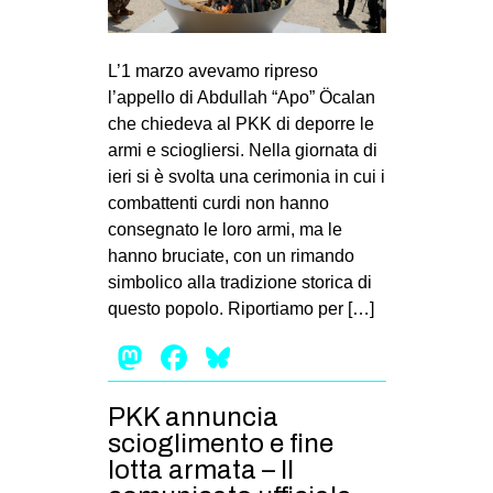
EVENTI
L’1 marzo avevamo ripreso
in
l’appello di Abdullah “Apo” Öcalan
che chiedeva al PKK di deporre le
Fb
armi e sciogliersi. Nella giornata di
ieri si è svolta una cerimonia in cui i
tw
combattenti curdi non hanno
bsky
consegnato le loro armi, ma le
hanno bruciate, con un rimando
ms
simbolico alla tradizione storica di
questo popolo. Riportiamo per […]
SEARCH
Mastodon
Facebook
Bluesky
PKK annuncia
scioglimento e fine
lotta armata – Il