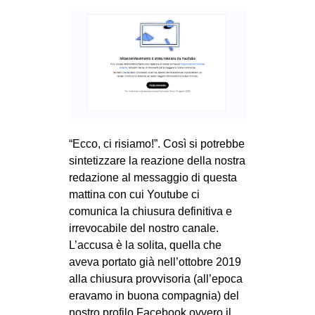
MILANO
MOBILITAZIONI
SPAZI
SPORT POPOLARE
MOVIMENTI
AMBIENTE
“Ecco, ci risiamo!”. Così si potrebbe
ANTIFASCISMO
sintetizzare la reazione della nostra
redazione al messaggio di questa
DIRITTO ALL’ABITARE
mattina con cui Youtube ci
GENERI
comunica la chiusura definitiva e
irrevocabile del nostro canale.
MIGRAZIONI
L’accusa è la solita, quella che
PRECARIATO
aveva portato già nell’ottobre 2019
REPRESSIONE
alla chiusura provvisoria (all’epoca
eravamo in buona compagnia) del
STUDENTI
nostro profilo Facebook ovvero il