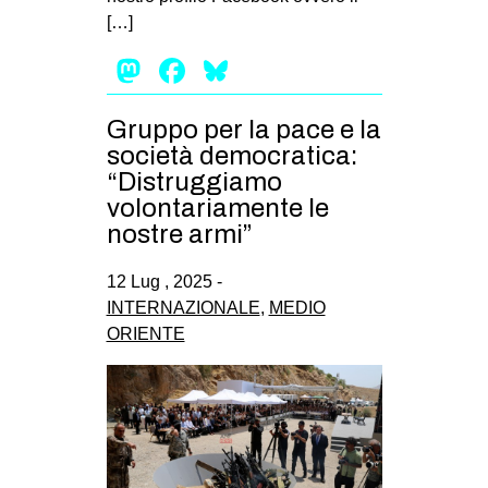
CULTURE
[…]
ARTE
Mastodon
Facebook
Bluesky
CINEMA
Gruppo per la pace e la
MANIFESTI
società democratica:
MUSICA
“Distruggiamo
volontariamente le
RECENSIONI
nostre armi”
INTERNAZIONALE
12 Lug , 2025 -
AFRICA
INTERNAZIONALE
,
MEDIO
AMERICHE
ORIENTE
ESTREMO ORIENTE
EUROPA
MEDIO ORIENTE
MONDO