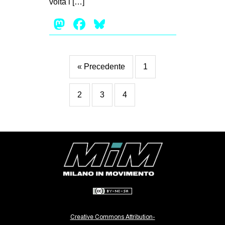
volta i […]
EVENTI
Mastodon
Facebook
Bluesky
in
Fb
« Precedente
1
tw
2
3
4
bsky
ms
SEARCH
Creative Commons Attribution-