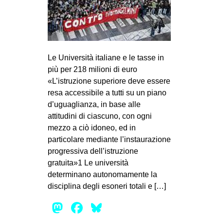
MILANO
MOBILITAZIONI
SPAZI
SPORT POPOLARE
Le Università italiane e le tasse in
più per 218 milioni di euro
MOVIMENTI
«L’istruzione superiore deve essere
AMBIENTE
resa accessibile a tutti su un piano
d’uguaglianza, in base alle
ANTIFASCISMO
attitudini di ciascuno, con ogni
DIRITTO ALL’ABITARE
mezzo a ciò idoneo, ed in
particolare mediante l’instaurazione
GENERI
progressiva dell’istruzione
MIGRAZIONI
gratuita»1 Le università
determinano autonomamente la
PRECARIATO
disciplina degli esoneri totali e […]
REPRESSIONE
Mastodon
Facebook
Bluesky
STUDENTI