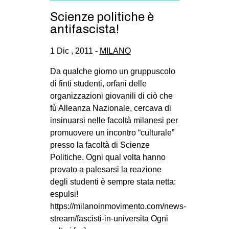
CULTURE
Scienze politiche è
antifascista!
ARTE
CINEMA
1 Dic , 2011 -
MILANO
MANIFESTI
Da qualche giorno un gruppuscolo
MUSICA
di finti studenti, orfani delle
organizzazioni giovanili di ciò che
RECENSIONI
fù Alleanza Nazionale, cercava di
INTERNAZIONALE
insinuarsi nelle facoltà milanesi per
promuovere un incontro “culturale”
AFRICA
presso la facoltà di Scienze
AMERICHE
Politiche. Ogni qual volta hanno
provato a palesarsi la reazione
ESTREMO ORIENTE
degli studenti è sempre stata netta:
EUROPA
espulsi!
MEDIO ORIENTE
https://milanoinmovimento.com/news-
stream/fascisti-in-universita Ogni
MONDO