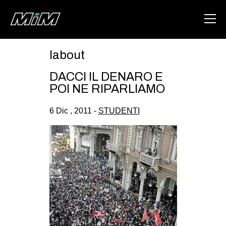
labout
HOME
DACCI IL DENARO E
ABOUT
POI NE RIPARLIAMO
AREA
6 Dic , 2011 -
STUDENTI
DEGENERAZIONE
GAZA FREESTYLE
CSOA LAMBRETTA
MSM
STUDENTI TSUNAMI
ZAM