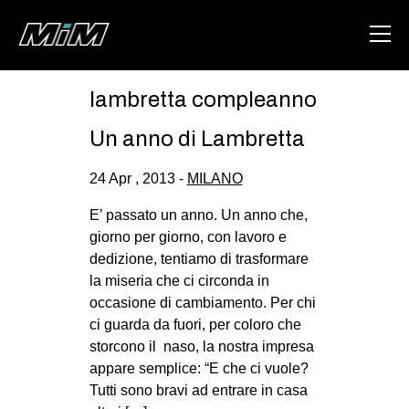
lambretta compleanno
HOME
Un anno di Lambretta
ABOUT
24 Apr , 2013 -
MILANO
AREA
E’ passato un anno. Un anno che,
DEGENERAZIONE
giorno per giorno, con lavoro e
GAZA FREESTYLE
dedizione, tentiamo di trasformare
la miseria che ci circonda in
CSOA LAMBRETTA
occasione di cambiamento. Per chi
MSM
ci guarda da fuori, per coloro che
storcono il naso, la nostra impresa
STUDENTI TSUNAMI
appare semplice: “E che ci vuole?
ZAM
Tutti sono bravi ad entrare in casa