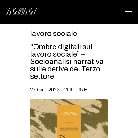
lavoro sociale
HOME
“Ombre digitali sul
ABOUT
lavoro sociale” –
Socioanalisi narrativa
AREA
sulle derive del Terzo
settore
DEGENERAZIONE
GAZA FREESTYLE
27 Giu , 2022 -
CULTURE
CSOA LAMBRETTA
MSM
STUDENTI TSUNAMI
ZAM