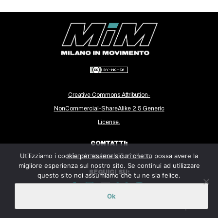
CULTURE
ARTE
CINEMA
MANIFESTI
MUSICA
RECENSIONI
Creative Commons Attribution-
NonCommercial-ShareAlike 2.5 Generic
INTERNAZIONALE
License.
AFRICA
CONTATTI:
AMERICHE
Utilizziamo i cookie per essere sicuri che tu possa avere la
milanoinmovimento@gmail.com
ESTREMO ORIENTE
migliore esperienza sul nostro sito. Se continui ad utilizzare
SEGUICI SU:
questo sito noi assumiamo che tu ne sia felice.
EUROPA
MEDIO ORIENTE
Ok
Sito ospitato sulla piattaforma
Midala
MONDO