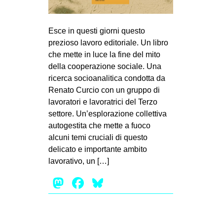
MILANO
MOBILITAZIONI
Esce in questi giorni questo
SPAZI
prezioso lavoro editoriale. Un libro
che mette in luce la fine del mito
SPORT POPOLARE
della cooperazione sociale. Una
MOVIMENTI
ricerca socioanalitica condotta da
Renato Curcio con un gruppo di
AMBIENTE
lavoratori e lavoratrici del Terzo
ANTIFASCISMO
settore. Un’esplorazione collettiva
autogestita che mette a fuoco
DIRITTO ALL’ABITARE
alcuni temi cruciali di questo
GENERI
delicato e importante ambito
MIGRAZIONI
lavorativo, un […]
PRECARIATO
Mastodon
Facebook
Bluesky
REPRESSIONE
STUDENTI