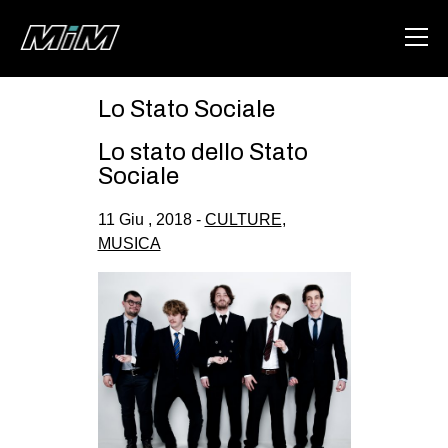
Lo Stato Sociale
HOME
Lo stato dello Stato
ABOUT
Sociale
AREA
11 Giu , 2018 -
CULTURE
,
MUSICA
DEGENERAZIONE
GAZA FREESTYLE
CSOA LAMBRETTA
MSM
STUDENTI TSUNAMI
ZAM