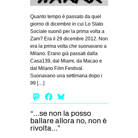
MILANO
MOBILITAZIONI
Quanto tempo è passato da quel
giorno di dicembre in cui Lo Stato
SPAZI
Sociale suonò per la prima volta a
SPORT POPOLARE
Zam? Era il 29 dicembre 2012. Non
era la prima volta che suonavano a
MOVIMENTI
Milano. Erano già passati dalla
AMBIENTE
Casa139, dal Miami, da Macao e
dal Milano Film Festival.
ANTIFASCISMO
Suonavano una settimana dopo i
DIRITTO ALL’ABITARE
99 […]
GENERI
Mastodon
Facebook
Bluesky
MIGRAZIONI
PRECARIATO
“…se non la posso
ballare allora no, non è
REPRESSIONE
rivolta…”
STUDENTI