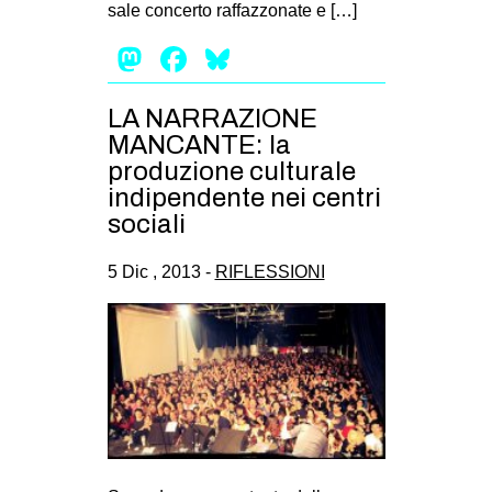
sale concerto raffazzonate e […]
EVENTI
Mastodon
Facebook
Bluesky
in
LA NARRAZIONE
Fb
MANCANTE: la
produzione culturale
tw
indipendente nei centri
sociali
bsky
5 Dic , 2013 -
RIFLESSIONI
ms
SEARCH