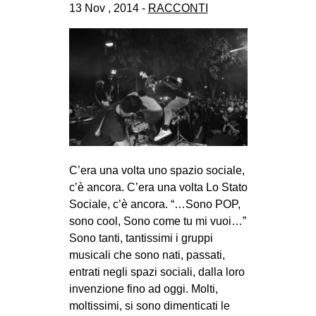
13 Nov , 2014 -
RACCONTI
CULTURE
ARTE
CINEMA
MANIFESTI
MUSICA
RECENSIONI
INTERNAZIONALE
C’era una volta uno spazio sociale,
AFRICA
c’è ancora. C’era una volta Lo Stato
Sociale, c’è ancora. “…Sono POP,
AMERICHE
sono cool, Sono come tu mi vuoi…”
ESTREMO ORIENTE
Sono tanti, tantissimi i gruppi
musicali che sono nati, passati,
EUROPA
entrati negli spazi sociali, dalla loro
MEDIO ORIENTE
invenzione fino ad oggi. Molti,
moltissimi, si sono dimenticati le
MONDO