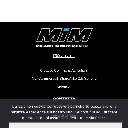
Creative Commons Attribution-
NonCommercial-ShareAlike 2.5 Generic
License.
CONTATTI:
Utilizziamo i cookie per essere sicuri che tu possa avere la
milanoinmovimento@gmail.com
migliore esperienza sul nostro sito. Se continui ad utilizzare
SEGUICI SU:
questo sito noi assumiamo che tu ne sia felice.