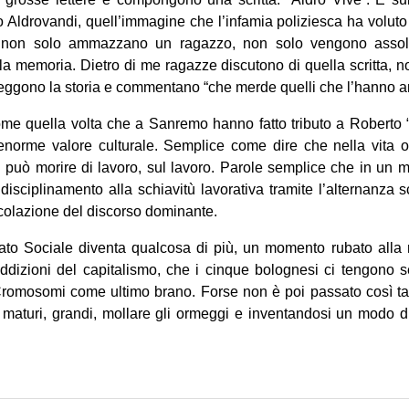
 Aldrovandi, quell’immagine che l’infamia poliziesca ha volut
hè non solo ammazzano un ragazzo, non solo vengono assol
la memoria. Dietro di me ragazze discutono di quella scritta, n
Leggono la storia e commentano “che merde quelli che l’hanno 
me quella volta che a Sanremo hanno fatto tributo a Roberto “f
enorme valore culturale. Semplice come dire che nella vita oc
 può morire di lavoro, sul lavoro. Parole semplice che in un m
 e disciplinamento alla schiavitù lavorativa tramite l’alternanza
ticolazione del discorso dominante.
ato Sociale diventa qualcosa di più, un momento rubato alla
addizioni del capitalismo, che i cinque bolognesi ci tengono 
omosomi come ultimo brano. Forse non è poi passato così ta
 maturi, grandi, mollare gli ormeggi e inventandosi un modo 