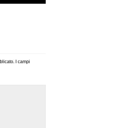
blicato.
I campi