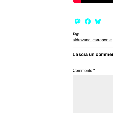
Mastod
Face
Bl
Tag:
aldrovandi
carroponte
Lascia un comme
Commento
*