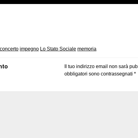
on
book
uesky
concerto
impegno
Lo Stato Sociale
memoria
nto
Il tuo indirizzo email non sarà pub
obbligatori sono contrassegnati
*