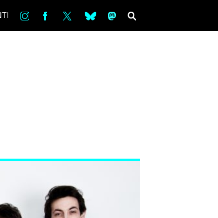
in
Fb
tw
bsky
ms
SEARCH
TI