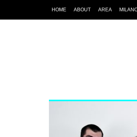
HOME
ABOUT
AREA
MILAN