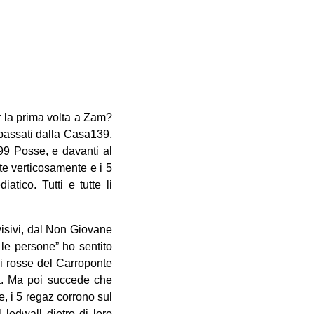
 la prima volta a Zam?
passati dalla Casa139,
99 Posse, e davanti al
ate verticosamente e i 5
ico. Tutti e tutte li
visivi, dal Non Giovane
 le persone” ho sentito
ci rosse del Carroponte
ta. Ma poi succede che
 i 5 regaz corrono sul
ledwall dietro di loro