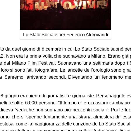
Lo Stato Sociale per Federico Aldrovandi
o da quel giorno di dicembre in cui Lo Stato Sociale suonò per
12. Non era la prima volta che suonavano a Milano. Erano già 
 dal Milano Film Festival. Suonavano una settimana dopo i 
loro si sono fatti fotograf
are. Le lancette dell’orologio sono gir
a Sanremo, arrivando secondi. Diventando un fenomeno mediat
8 giugno era pieno di giornalisti e giornaliste. Personaggi tele
tti, e oltre 6.000 persone. “Il tempo e le occasioni cambiano
 diceva “vedi che non suonano più nei centri sociali”. Poi le lu
iorno che si spegne lentamente una strana atmosfera di fes
estosa, come la maggioranza delle canzone de Lo Stato Sociale,
 grosse lettere e compongono una scritta: “Aldro Vive”. E sul 