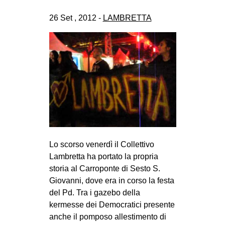
CULTURE
26 Set , 2012 -
LAMBRETTA
ARTE
CINEMA
MANIFESTI
MUSICA
RECENSIONI
INTERNAZIONALE
AFRICA
Lo scorso venerdì il Collettivo
AMERICHE
Lambretta ha portato la propria
ESTREMO ORIENTE
storia al Carroponte di Sesto S.
Giovanni, dove era in corso la festa
EUROPA
del Pd. Tra i gazebo della
MEDIO ORIENTE
kermesse dei Democratici presente
anche il pomposo allestimento di
MONDO