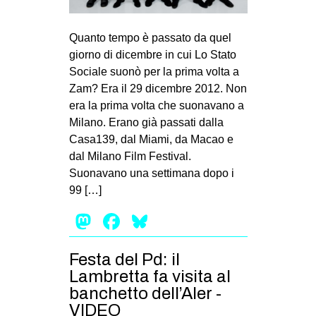
MILANO
MOBILITAZIONI
Quanto tempo è passato da quel
giorno di dicembre in cui Lo Stato
SPAZI
Sociale suonò per la prima volta a
SPORT POPOLARE
Zam? Era il 29 dicembre 2012. Non
era la prima volta che suonavano a
MOVIMENTI
Milano. Erano già passati dalla
AMBIENTE
Casa139, dal Miami, da Macao e
dal Milano Film Festival.
ANTIFASCISMO
Suonavano una settimana dopo i
DIRITTO ALL’ABITARE
99 […]
GENERI
Mastodon
Facebook
Bluesky
MIGRAZIONI
PRECARIATO
Festa del Pd: il
Lambretta fa visita al
REPRESSIONE
banchetto dell’Aler -
STUDENTI
VIDEO