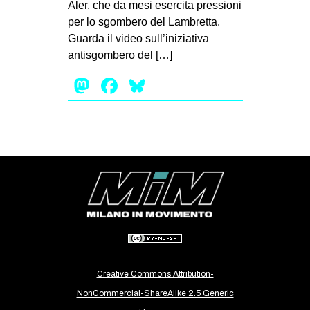
Aler, che da mesi esercita pressioni
EVENTI
per lo sgombero del Lambretta.
Guarda il video sull’iniziativa
in
antisgombero del […]
Mastodon
Facebook
Bluesky
Fb
tw
bsky
ms
SEARCH
Creative Commons Attribution-
NonCommercial-ShareAlike 2.5 Generic