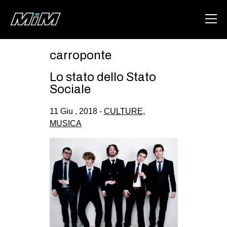
carroponte
HOME
Lo stato dello Stato
ABOUT
Sociale
AREA
11 Giu , 2018 -
CULTURE
,
MUSICA
DEGENERAZIONE
GAZA FREESTYLE
CSOA LAMBRETTA
MSM
STUDENTI TSUNAMI
ZAM