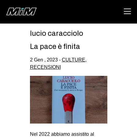
lucio caracciolo
HOME
La pace è finita
ABOUT
2 Gen , 2023 -
CULTURE
,
AREA
RECENSIONI
DEGENERAZIONE
GAZA FREESTYLE
CSOA LAMBRETTA
MSM
STUDENTI TSUNAMI
ZAM
Nel 2022 abbiamo assistito al