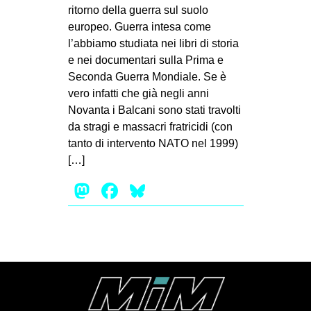
MILANO
ritorno della guerra sul suolo
europeo. Guerra intesa come
MOBILITAZIONI
l’abbiamo studiata nei libri di storia
SPAZI
e nei documentari sulla Prima e
Seconda Guerra Mondiale. Se è
SPORT POPOLARE
vero infatti che già negli anni
MOVIMENTI
Novanta i Balcani sono stati travolti
da stragi e massacri fratricidi (con
AMBIENTE
tanto di intervento NATO nel 1999)
ANTIFASCISMO
[…]
DIRITTO ALL’ABITARE
Mastodon
Facebook
Bluesky
GENERI
MIGRAZIONI
PRECARIATO
REPRESSIONE
STUDENTI