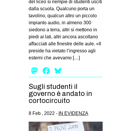
del liceo si riempie di studenti usciti
EVENTI
dalla scuola. Qualcuno porta un
tavolino, qualcun altro un piccolo
in
impianto audio, in almeno 300
siedono a terra, altri si mettono in
Fb
piedi ai lati, altri ancora ascoltano
affacciati alle finestre delle aule. «Il
tw
preside ha vietato l’ingresso agli
esterni che avevamo […]
bsky
Mastodon
Facebook
Bluesky
ms
Sugli studenti il
SEARCH
governo è andato in
cortocircuito
8 Feb , 2022 -
IN EVIDENZA